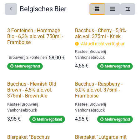
Belgisches Bier
3 Fonteinen - Hommage
Bacchus - Cherry - 5,8%
Bio - 6,3% alc.vol. 750ml -
alc.vol. 375ml - Kriek
Framboise
Aktuell nicht verfügbar
Kasteel Brouwerij
58,00
€
Brouwerij 3 Fonteinen
Vanhonsebrouck
4,55
€
Mehrwegpfand
Mehrwegpfand
Bacchus - Flemish Old
Bacchus - Raspberry -
Brown - 4,5% alc.vol.
5,0% alc.vol. 375ml -
375ml - Brown Ale
Framboise
Kasteel Brouwerij
Kasteel Brouwerij
Vanhonsebrouck
Vanhonsebrouck
3,95
€
4,95
€
Mehrwegpfand
Mehrwegpfand
Bierpaket "Bacchus
Bierpaket "Lutgarde mit