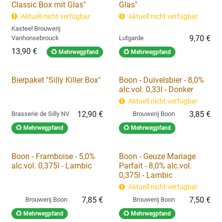
Classic Box mit Glas"
Glas"
Aktuell nicht verfügbar
Aktuell nicht verfügbar
Kasteel Brouwerij
9,70
€
Vanhonsebrouck
Lutgarde
13,90
€
Mehrwegpfand
Mehrwegpfand
Bierpaket "Silly Killer Box"
Boon - Duivelsbier - 8,0%
alc.vol. 0,33l - Donker
Aktuell nicht verfügbar
12,90
€
3,85
€
Brasserie de Silly NV
Brouwerij Boon
Mehrwegpfand
Mehrwegpfand
Boon - Framboise - 5,0%
Boon - Geuze Mariage
alc.vol. 0,375l - Lambic
Parfait - 8,0% alc.vol.
0,375l - Lambic
Aktuell nicht verfügbar
7,85
€
7,50
€
Brouwerij Boon
Brouwerij Boon
Mehrwegpfand
Mehrwegpfand