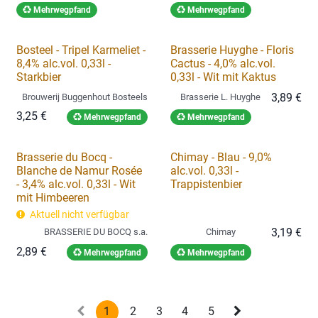
Mehrwegpfand
Mehrwegpfand
Bosteel - Tripel Karmeliet -
Brasserie Huyghe - Floris
8,4% alc.vol. 0,33l -
Cactus - 4,0% alc.vol.
Starkbier
0,33l - Wit mit Kaktus
3,89
€
Brouwerij Buggenhout Bosteels
Brasserie L. Huyghe
3,25
€
Mehrwegpfand
Mehrwegpfand
Brasserie du Bocq -
Chimay - Blau - 9,0%
Blanche de Namur Rosée
alc.vol. 0,33l -
- 3,4% alc.vol. 0,33l - Wit
Trappistenbier
mit Himbeeren
Aktuell nicht verfügbar
3,19
€
BRASSERIE DU BOCQ s.a.
Chimay
2,89
€
Mehrwegpfand
Mehrwegpfand
1
2
3
4
5