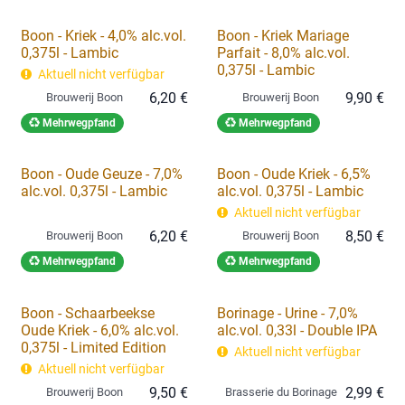
Boon - Kriek - 4,0% alc.vol.
Boon - Kriek Mariage
0,375l - Lambic
Parfait - 8,0% alc.vol.
0,375l - Lambic
Aktuell nicht verfügbar
6,20
€
9,90
€
Brouwerij Boon
Brouwerij Boon
Mehrwegpfand
Mehrwegpfand
Boon - Oude Geuze - 7,0%
Boon - Oude Kriek - 6,5%
alc.vol. 0,375l - Lambic
alc.vol. 0,375l - Lambic
Aktuell nicht verfügbar
6,20
€
8,50
€
Brouwerij Boon
Brouwerij Boon
Mehrwegpfand
Mehrwegpfand
Boon - Schaarbeekse
Borinage - Urine - 7,0%
Oude Kriek - 6,0% alc.vol.
alc.vol. 0,33l - Double IPA
0,375l - Limited Edition
Aktuell nicht verfügbar
Aktuell nicht verfügbar
9,50
€
2,99
€
Brouwerij Boon
Brasserie du Borinage