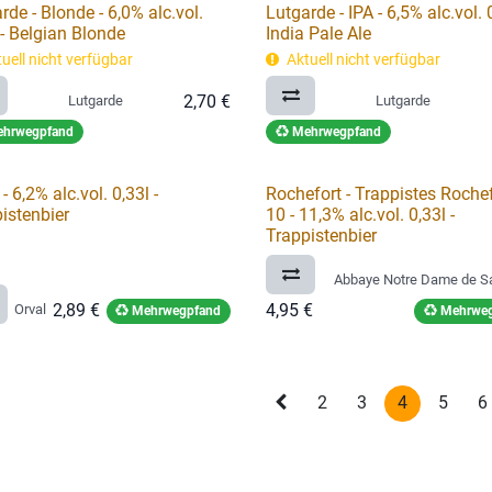
rde - Blonde - 6,0% alc.vol.
Lutgarde - IPA - 6,5% alc.vol. 0
 - Belgian Blonde
India Pale Ale
uell nicht verfügbar
Aktuell nicht verfügbar
2,70
€
Lutgarde
Lutgarde
hrwegpfand
Mehrwegpfand
- 6,2% alc.vol. 0,33l -
Rochefort - Trappistes Roche
istenbier
10 - 11,3% alc.vol. 0,33l -
Trappistenbier
Abbaye Notre Dame de Sa
2,89
€
4,95
€
Orval
Mehrwegpfand
Mehrweg
2
3
4
5
6