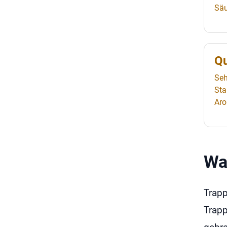
Säu
Qu
Seh
Sta
Aro
Wa
Trapp
Trapp