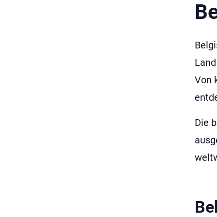
Be
Belg
Land 
Von 
entde
Die 
ausg
weltw
Be