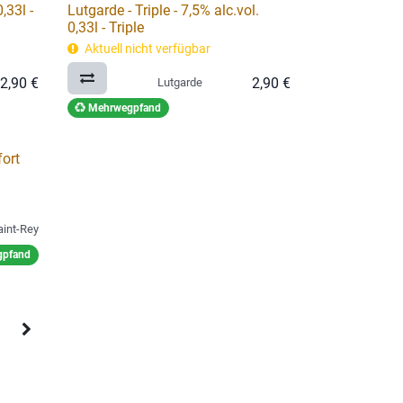
,33l -
Lutgarde - Triple - 7,5% alc.vol.
0,33l - Triple
Aktuell nicht verfügbar
2,90
€
2,90
€
Lutgarde
Mehrwegpfand
fort
int-Rey
pfand