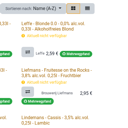
Name (A-Z)
Sortieren nach:
,33l -
Leffe - Blonde 0.0 - 0,0% alc.vol.
0,33l - Alkoholfreies Blond
Aktuell nicht verfügbar
2,59
€
Leffe
pfand
Mehrwegpfand
3l -
Liefmans - Fruitesse on the Rocks -
3,8% alc.vol. 0,25l - Fruchtbier
Aktuell nicht verfügbar
2,95
€
Brouwerij Liefmans
pfand
Mehrwegpfand
vol.
Lindemans - Cassis - 3,5% alc.vol.
0,25l - Lambic