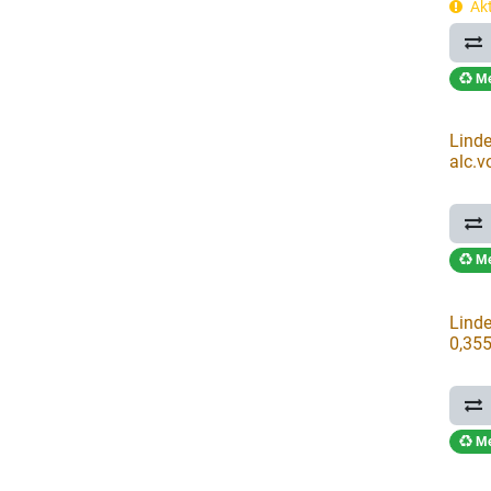
Akt
Me
Linde
alc.v
Me
Linde
0,355
Me