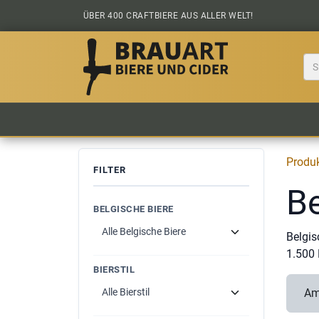
Zum Inhalt springen
ÜBER 400 CRAFTBIERE AUS ALLER WELT!
BIER KAUFEN
ALLE BIERE
BIERS
Produ
FILTER
Be
BELGISCHE BIERE
Belgis
1.500 
BIERSTIL
Am