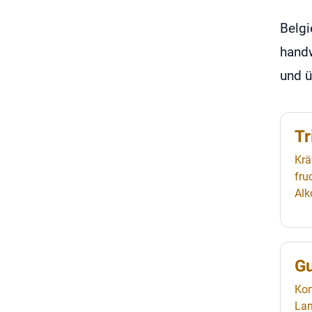
Belgi
handw
und 
Tr
Krä
fru
Alk
G
Kom
Lam