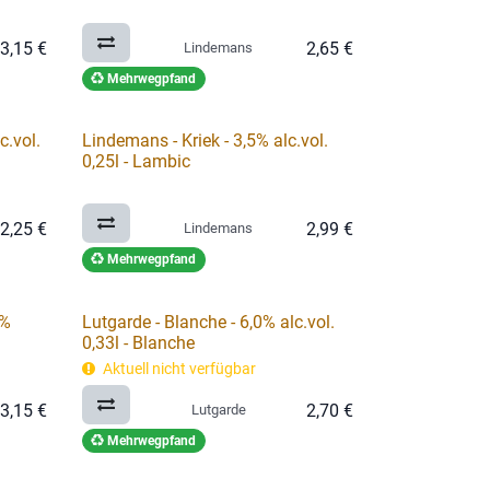
3,15
€
2,65
€
Lindemans
Mehrwegpfand
c.vol.
Lindemans - Kriek - 3,5% alc.vol.
0,25l - Lambic
2,25
€
2,99
€
Lindemans
Mehrwegpfand
5%
Lutgarde - Blanche - 6,0% alc.vol.
0,33l - Blanche
Aktuell nicht verfügbar
3,15
€
2,70
€
Lutgarde
Mehrwegpfand