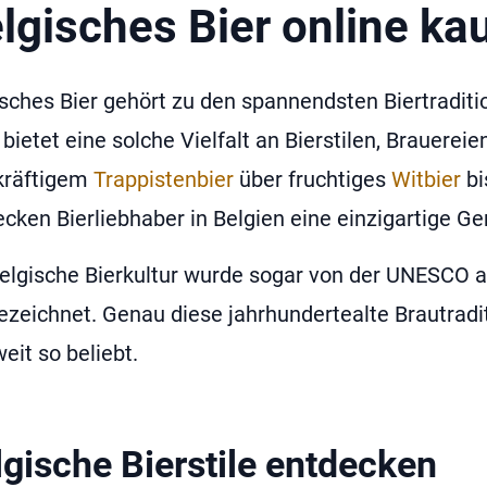
lgisches Bier online ka
isches Bier gehört zu den spannendsten Biertradit
bietet eine solche Vielfalt an Bierstilen, Brauereie
kräftigem
Trappistenbier
über fruchtiges
Witbier
bi
cken Bierliebhaber in Belgien eine einzigartige Ge
belgische Bierkultur wurde sogar von der UNESCO a
ezeichnet. Genau diese jahrhundertealte Brautradi
eit so beliebt.
lgische Bierstile entdecken