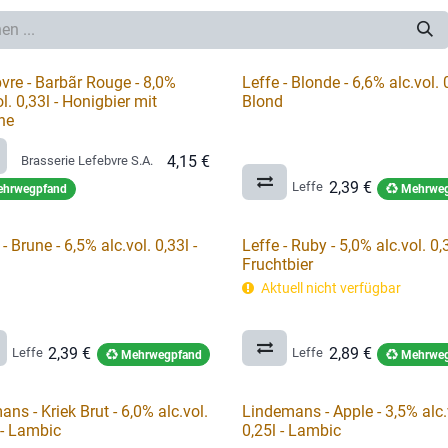
vre - Barbãr Rouge - 8,0%
Leffe - Blonde - 6,6% alc.vol. 0
ol. 0,33l - Honigbier mit
Blond
he
4,15
€
Brasserie Lefebvre S.A.
2,39
€
Leffe
hrwegpfand
Mehrweg
 - Brune - 6,5% alc.vol. 0,33l -
Leffe - Ruby - 5,0% alc.vol. 0,3
Fruchtbier
Aktuell nicht verfügbar
2,39
€
2,89
€
Leffe
Leffe
Mehrwegpfand
Mehrweg
ans - Kriek Brut - 6,0% alc.vol.
Lindemans - Apple - 3,5% alc.
 - Lambic
0,25l - Lambic