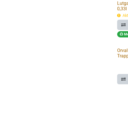
Lutga
0,33l
Akt
Me
Orval 
Trapp