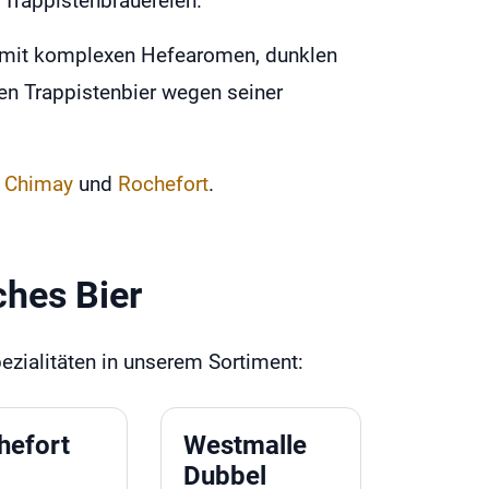
e Trappistenbrauereien.
re mit komplexen Hefearomen, dunklen
zen Trappistenbier wegen seiner
,
Chimay
und
Rochefort
.
ches Bier
ezialitäten in unserem Sortiment:
hefort
Westmalle
Dubbel