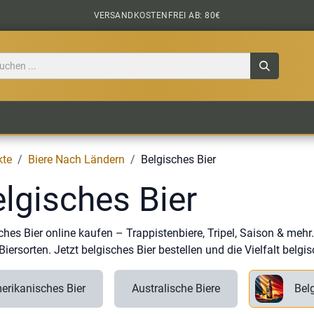
VERSANDKOSTENFREI AB: 80€
TILE
CIDER
BIERPAKETE
BIER-TASTING
kte
Biere Nach Ländern
Belgisches Bier
lgisches Bier
ches Bier online kaufen – Trappistenbiere, Tripel, Saison & mehr. 
Biersorten. Jetzt belgisches Bier bestellen und die Vielfalt belg
erikanisches Bier
Australische Biere
Bel