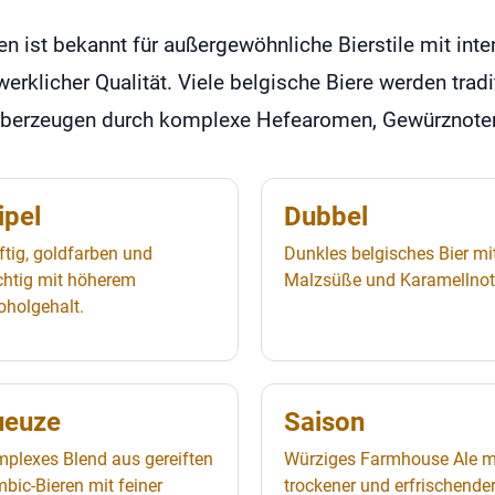
en ist bekannt für außergewöhnliche Bierstile mit in
erklicher Qualität. Viele belgische Biere werden tradit
überzeugen durch komplexe Hefearomen, Gewürznoten
ipel
Dubbel
ftig, goldfarben und
Dunkles belgisches Bier mi
chtig mit höherem
Malzsüße und Karamellnot
oholgehalt.
ueuze
Saison
plexes Blend aus gereiften
Würziges Farmhouse Ale m
bic-Bieren mit feiner
trockener und erfrischende