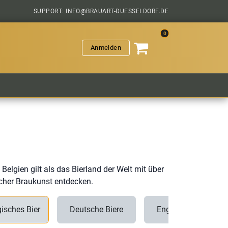
SUPPORT: INFO@BRAUART-DUESSELDORF.DE
0
Anmelden
VERANSTALTUNGEN
HOPFENGESCHICHTEN
SAL
Belgien gilt als das Bierland der Welt mit über
ischer Braukunst entdecken.
gisches Bier
Deutsche Biere
Englisches Bier