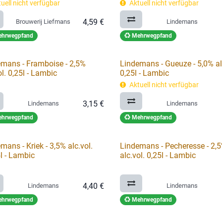
uell nicht verfügbar
Aktuell nicht verfügbar
4,59
€
Brouwerij Liefmans
Lindemans
hrwegpfand
Mehrwegpfand
mans - Framboise - 2,5%
Lindemans - Gueuze - 5,0% al
ol. 0,25l - Lambic
0,25l - Lambic
Aktuell nicht verfügbar
3,15
€
Lindemans
Lindemans
hrwegpfand
Mehrwegpfand
mans - Kriek - 3,5% alc.vol.
Lindemans - Pecheresse - 2,
l - Lambic
alc.vol. 0,25l - Lambic
4,40
€
Lindemans
Lindemans
hrwegpfand
Mehrwegpfand