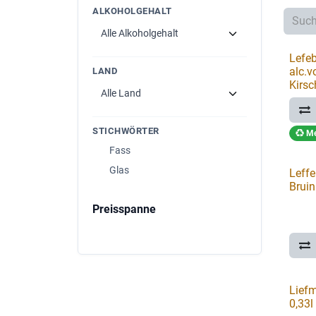
ALKOHOLGEHALT
Lefeb
alc.v
LAND
Kirsc
STICHWÖRTER
Me
Fass
Glas
Leffe
Bruin
Preisspanne
Liefm
0,33l