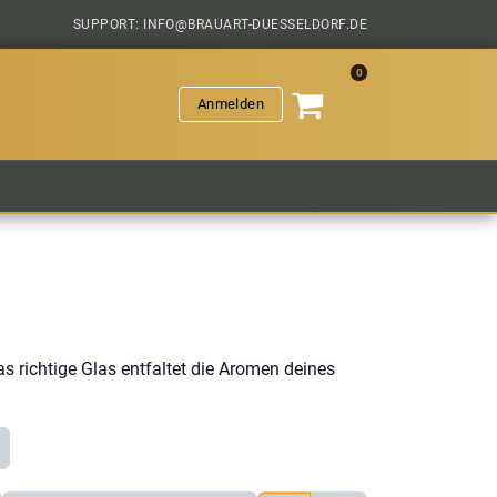
SUPPORT: INFO@BRAUART-DUESSELDORF.DE
0
Anmelden
VERANSTALTUNGEN
HOPFENGESCHICHTEN
SAL
 richtige Glas entfaltet die Aromen deines