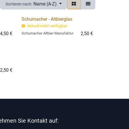
Name (A-Z)
Sortieren nach:
Schumacher - Altbierglas
Aktuell nicht verfügbar
4,50
€
2,50
€
Schumacher Altbier Manufaktur
2,50
€
ehmen Sie Kontakt auf: