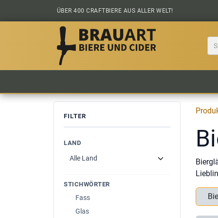
Zum Inhalt springen
ÜBER 400 CRAFTBIERE AUS ALLER WELT!
BIER KAUFEN
ALLE BIERE
BIERS
Produ
FILTER
Bi
LAND
Biergl
Liebli
STICHWÖRTER
Bie
Fass
Glas