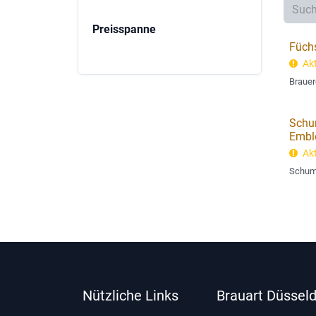
Preisspanne
Füchs
Akt
Brauer
Schum
Emb
Akt
Schuma
Nützliche Links
Brauart Düsseld