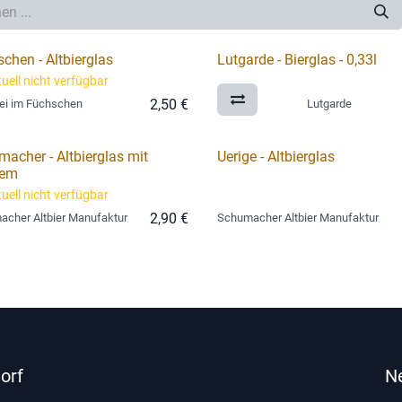
chen - Altbierglas
Lutgarde - Bierglas - 0,33l
uell nicht verfügbar
2,50
€
ei im Füchschen
Lutgarde
acher - Altbierglas mit
Uerige - Altbierglas
lem
uell nicht verfügbar
2,90
€
cher Altbier Manufaktur
Schumacher Altbier Manufaktur
orf
N