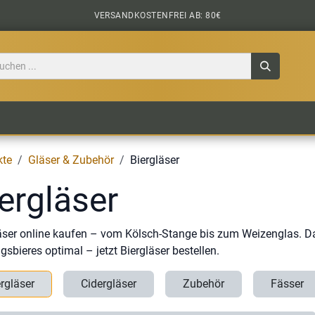
VERSANDKOSTENFREI AB: 80€
TILE
CIDER
BIERPAKETE
BIER-TASTING
kte
Gläser & Zubehör
Biergläser
ergläser
äser online kaufen – vom Kölsch-Stange bis zum Weizenglas. Das
ngsbieres optimal – jetzt Biergläser bestellen.
rgläser
Cidergläser
Zubehör
Fässer