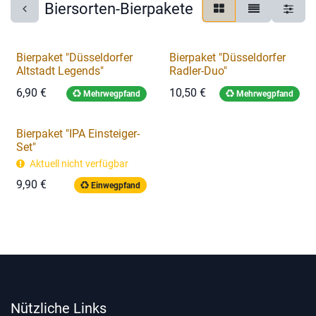
Biersorten-Bierpakete
Bierpaket "Düsseldorfer
Bierpaket "Düsseldorfer
Altstadt Legends"
Radler-Duo"
6,90
€
10,50
€
Mehrwegpfand
Mehrwegpfand
Bierpaket "IPA Einsteiger-
Set"
Aktuell nicht verfügbar
9,90
€
Einwegpfand
Nützliche Links