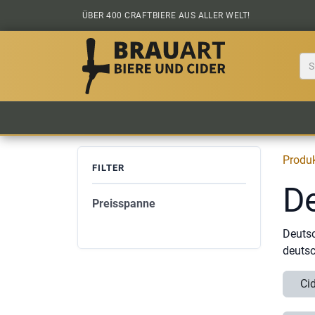
Zum Inhalt springen
ÜBER 400 CRAFTBIERE AUS ALLER WELT!
BIER KAUFEN
ALLE BIERE
BIERS
Produ
FILTER
De
Preisspanne
Deutsc
deutsc
Ci