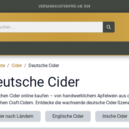
VERSANDKOSTENFREI AB: 80€
TILE
CIDER
BIERPAKETE
BIER-TASTING
kte
Cider
Deutsche Cider
utsche Cider
hen Cider online kaufen – von handwerklichem Apfelwein aus 
hen Craft-Cidern. Entdecke die wachsende deutsche Cider-Szene
der nach Ländern
Englische Cider
Irische Cider