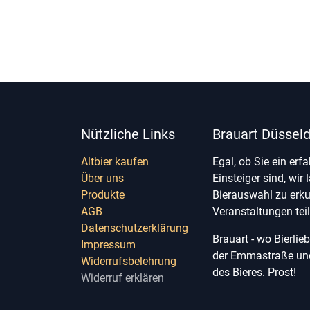
Nützliche Links
Brauart Düsseld
Altbier kaufen
Egal, ob Sie ein erf
Über uns
Einsteiger sind, wir 
Produkte
Bierauswahl zu erk
AGB
Veranstaltungen te
Datenschutzerklärung
Brauart - wo Bierli
Impressum
der Emmastraße und 
Widerrufsbelehrung
des Bieres. Prost!
Widerruf erklären