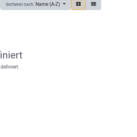
Name (A-Z)
Sortieren nach:
iniert
definiert.