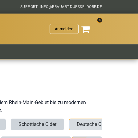
SUPPORT: INFO@BRAUART-DUESSELDORF.DE
0
Anmelden
VERANSTALTUNGEN
HOPFENGESCHICHTEN
SAL
dem Rhein-Main-Gebiet bis zu modernen
.
Schottische Cider
Deutsche Cider
Cide