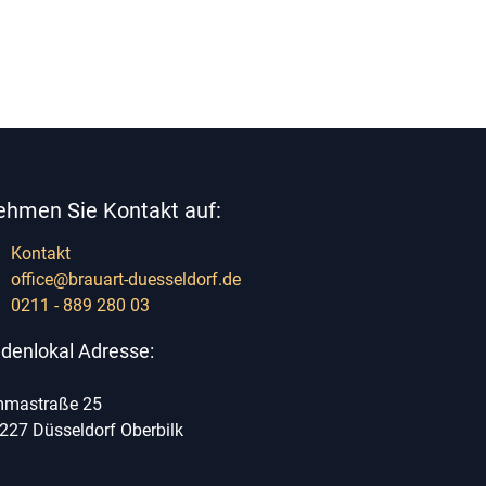
ehmen Sie Kontakt auf:
Kontakt
office@brauart-duesseldorf.de
0211 - 889 280 03
denlokal Adresse:
mastraße 25
227 Düsseldorf Oberbilk