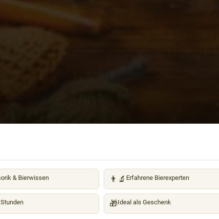
orik & Bierwissen
👨‍🔬
Erfahrene Bierexperten
 Stunden
🎁
Ideal als Geschenk