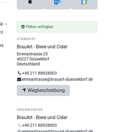
nk –
Plätze verfügbar
n!
STANDORT
ns
BrauArt - Biere und Cider
Emmastrasse 25
40227 Düsseldorf
Deutschland
+49 211 88928003
emmastrasse@brauart-duesseldorf.de
Wegbeschreibung
ORGANISATOR
BrauArt - Biere und Cider
+49 211 88928003
emmastrasse@brauart-duesseldorf.de