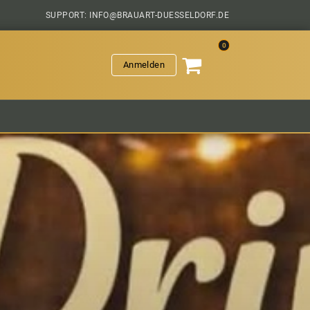
SUPPORT: INFO@BRAUART-DUESSELDORF.DE
0
Anmelden
VERANSTALTUNGEN
HOPFENGESCHICHTEN
SAL