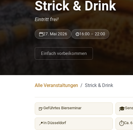
Strick & Drink
Eintritt frei!
27. Mai 2026
16:00
–
22:00
Einfach vorbeikommen
Alle Veranstaltungen
Strick & Drink
🍺
Geführtes Bierseminar
🎓
Sens
📍
In Düsseldorf
⏱
Ca. 6