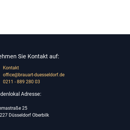
ehmen Sie Kontakt auf:
Kontakt
office@brauart-duesseldorf.de
0211 - 889 280 03
denlokal Adresse:
mastraße 25
227 Düsseldorf Oberbilk