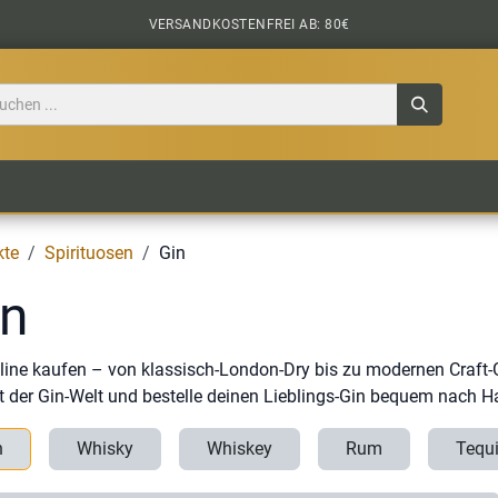
VERSANDKOSTENFREI AB: 80€
TILE
CIDER
BIERPAKETE
BIER-TASTING
kte
Spirituosen
Gin
in
line kaufen – von klassisch-London-Dry bis zu modernen Craft-G
lt der Gin-Welt und bestelle deinen Lieblings-Gin bequem nach H
n
Whisky
Whiskey
Rum
Tequi