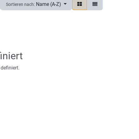
Name (A-Z)
Sortieren nach:
iniert
definiert.