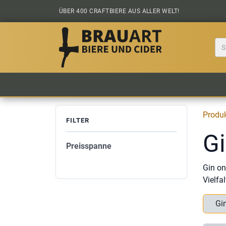
Zum Inhalt springen
ÜBER 400 CRAFTBIERE AUS ALLER WELT!
BIER KAUFEN
ALLE BIERE
BIERS
Produ
FILTER
G
Preisspanne
Gin on
Vielfa
Gi