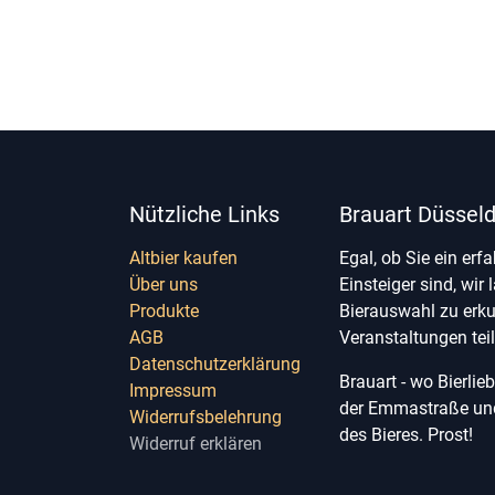
Nützliche Links
Brauart Düsseld
Altbier kaufen
Egal, ob Sie ein erf
Über uns
Einsteiger sind, wir 
Produkte
Bierauswahl zu erk
AGB
Veranstaltungen te
Datenschutzerklärung
Brauart - wo Bierli
Impressum
der Emmastraße und 
Widerrufsbelehrung
des Bieres. Prost!
Widerruf erklären