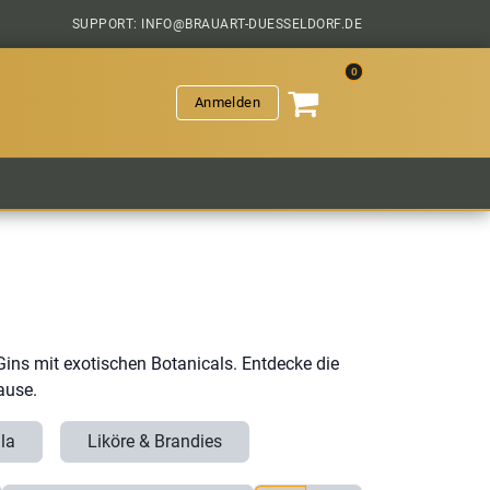
SUPPORT: INFO@BRAUART-DUESSELDORF.DE
0
Anmelden
VERANSTALTUNGEN
HOPFENGESCHICHTEN
SAL
ins mit exotischen Botanicals. Entdecke die
ause.
la
Liköre & Brandies