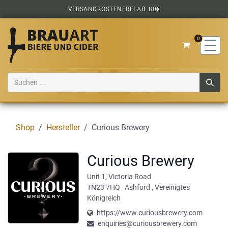
Zum Inhalt springen
VERSANDKOSTENFREI AB: 80€
0
Shop
Hersteller
Curious Brewery
Curious Brewery
Unit 1, Victoria Road
TN23 7HQ
Ashford
,
Vereinigtes
Königreich
https://www.curiousbrewery.com
enquiries@curiousbrewery.com