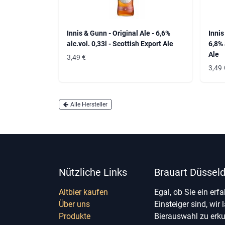
Innis & Gunn - Original Ale - 6,6%
Innis
alc.vol. 0,33l - Scottish Export Ale
6,8% 
Ale
3,49
€
3,49
Alle Hersteller
Nützliche Links
Brauart Düsseld
Altbier kaufen
Egal, ob Sie ein erf
Über uns
Einsteiger sind, wir 
Produkte
Bierauswahl zu erk