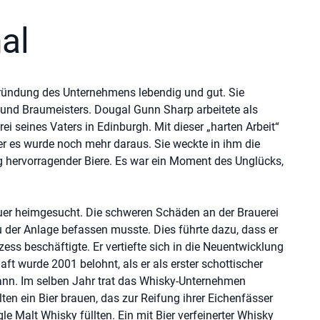
nal
ründung des Unternehmens lebendig und gut. Sie
und Braumeisters. Dougal Gunn Sharp arbeitete als
ei seines Vaters in Edinburgh. Mit dieser „harten Arbeit“
er es wurde noch mehr daraus. Sie weckte in ihm die
ng hervorragender Biere. Es war ein Moment des Unglücks,
uer heimgesucht. Die schweren Schäden an der Brauerei
 der Anlage befassen musste. Dies führte dazu, dass er
ess beschäftigte. Er vertiefte sich in die Neuentwicklung
aft wurde 2001 belohnt, als er als erster schottischer
ann. Im selben Jahr trat das Whisky-Unternehmen
ten ein Bier brauen, das zur Reifung ihrer Eichenfässer
le Malt Whisky füllten. Ein mit Bier verfeinerter Whisky