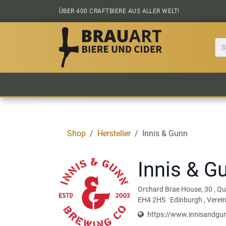
Zum Inhalt springen
ÜBER 400 CRAFTBIERE AUS ALLER WELT!
BIER KAUFEN
ALLE BIERE
BIERS
Shop
Hersteller
Innis & Gunn
Innis & G
Orchard Brae House, 30
,
Qu
EH4 2HS
Edinburgh
,
Verei
https://www.innisandgu