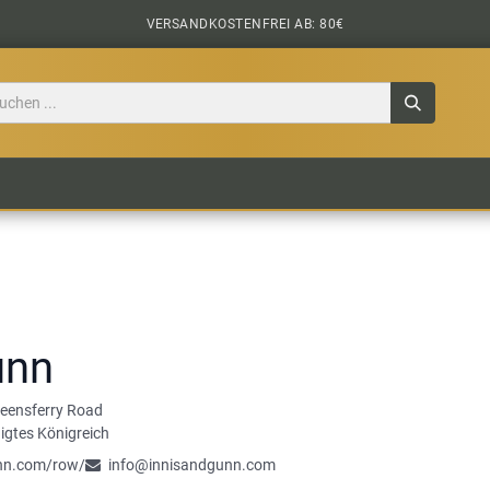
VERSANDKOSTENFREI AB: 80€
TILE
CIDER
BIERPAKETE
BIER-TASTING
unn
eensferry Road
nigtes Königreich
nn.com/row/
info@innisandgunn.com