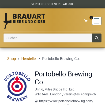
Zum Inhalt springen
VERSANDKOSTENFREI AB: 80€
0
Shop
Hersteller
Portobello Brewing Co.
Portobello Brewing
Co.
Unit 6, Mitre Bridge Ind. Est,
W10 6AU
London
,
Vereinigtes Königreich
https://www.portobellobrewing.com/