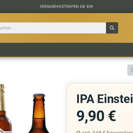
VERSANDKOSTENFREI AB: 80€
TILE
CIDER
BIERPAKETE
BIER-TASTING
IPA Einste
9,90
€
zzgl.
0,68
€
Einwegpfan