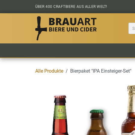
Zum Inhalt springen
ÜBER 400 CRAFTBIERE AUS ALLER WELT!
BIER KAUFEN
ALLE BIERE
BIERS
Alle Produkte
Bierpaket "IPA Einsteiger-Set"