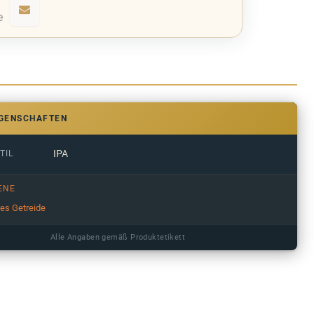
e
IGENSCHAFTEN
IPA
TIL
ENE
ges Getreide
Alle Angaben gemäß Produktetikett