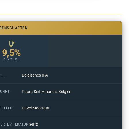
IGENSCHAFTEN
9,5%
ALKOHOL
Belgisches IPA
TIL
Puurs-Sint-Amands, Belgien
UNFT
Duvel Moortgat
TELLER
5-8°C
IERTEMPERATUR