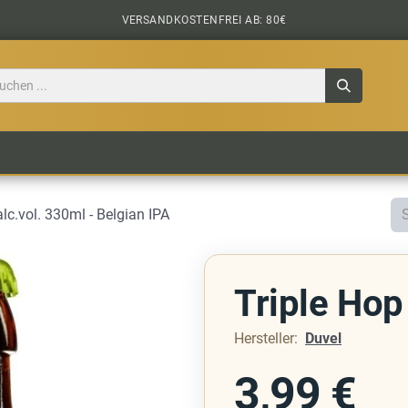
VERSANDKOSTENFREI AB: 80€
TILE
CIDER
BIERPAKETE
BIER-TASTING
alc.vol. 330ml - Belgian IPA
Triple Hop
Hersteller:
Duvel
3,99
€