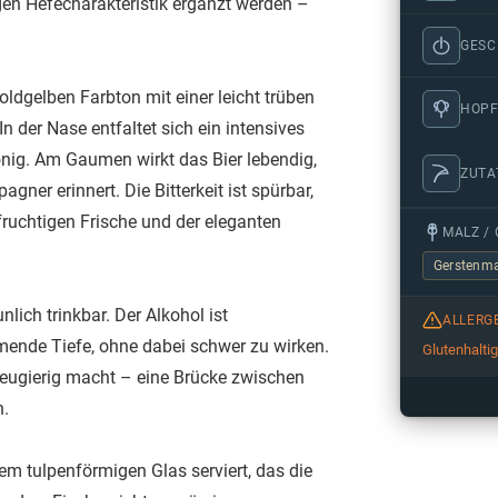
gen Hefecharakteristik ergänzt werden –
GES
goldgelben Farbton mit einer leicht trüben
HOPF
 der Nase entfaltet sich ein intensives
nig. Am Gaumen wirkt das Bier lebendig,
ZUTA
gner erinnert. Die Bitterkeit ist spürbar,
fruchtigen Frische und der eleganten
MALZ / 
Gerstenma
nlich trinkbar. Der Alkohol ist
ALLERG
mende Tiefe, ohne dabei schwer zu wirken.
Glutenhalti
 neugierig macht – eine Brücke zwischen
n.
nem tulpenförmigen Glas serviert, das die