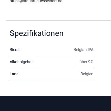
office@brauart-duesseldorf.de
Spezifikationen
Bierstil
Belgian IPA
Alkoholgehalt
über 9%
Land
Belgien