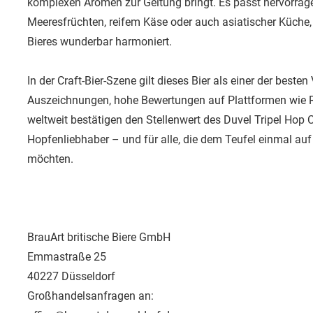
komplexen Aromen zur Geltung bringt. Es passt hervorrag
Meeresfrüchten, reifem Käse oder auch asiatischer Küche, d
Bieres wunderbar harmoniert.
In der Craft-Bier-Szene gilt dieses Bier als einer der besten 
Auszeichnungen, hohe Bewertungen auf Plattformen wie 
weltweit bestätigen den Stellenwert des Duvel Tripel Hop Cit
Hopfenliebhaber – und für alle, die dem Teufel einmal a
möchten.
BrauArt britische Biere GmbH
Emmastraße 25
40227 Düsseldorf
Großhandelsanfragen an: