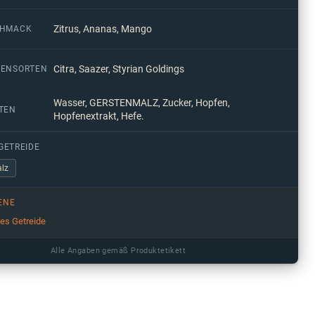
Zitrus, Ananas, Mango
CHMACK
Citra, Saazer, Styrian Goldings
ENSORTEN
Wasser, GERSTENMALZ, Zucker, Hopfen,
TEN
Hopfenextrakt, Hefe.
GETREIDE
lz
ENE
ges Getreide
Alle Angaben gemäß Produktetikett