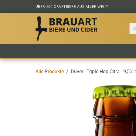
Zum Inhalt springen
ÜBER 400 CRAFTBIERE AUS ALLER WELT!
BIER KAUFEN
ALLE BIERE
BIERS
Alle Produkte
Duvel - Triple Hop Citra - 9,5% 