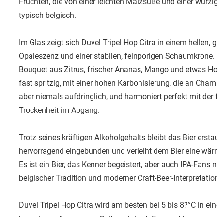
Früchten, die von einer leichten Malzsüße und einer würzi
typisch belgisch.
Im Glas zeigt sich Duvel Tripel Hop Citra in einem hellen, 
Opaleszenz und einer stabilen, feinporigen Schaumkrone. In
Bouquet aus Zitrus, frischer Ananas, Mango und etwas Ho
fast spritzig, mit einer hohen Karbonisierung, die an Champa
aber niemals aufdringlich, und harmoniert perfekt mit der 
Trockenheit im Abgang.
Trotz seines kräftigen Alkoholgehalts bleibt das Bier erstau
hervorragend eingebunden und verleiht dem Bier eine wär
Es ist ein Bier, das Kenner begeistert, aber auch IPA-Fans
belgischer Tradition und moderner Craft-Beer-Interpretatio
Duvel Tripel Hop Citra wird am besten bei 5 bis 8?°C in ei