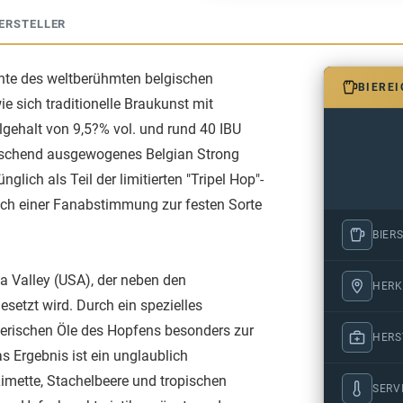
ERSTELLER
iante des weltberühmten belgischen
BIERE
ie sich traditionelle Braukunst mit
lgehalt von 9,5?% vol. und rund 40 IBU
erraschend ausgewogenes Belgian Strong
glich als Teil der limitierten "Tripel Hop"-
ach einer Fanabstimmung zur festen Sorte
BIERS
a Valley (USA), der neben den
HERK
setzt wird. Durch ein spezielles
erischen Öle des Hopfens besonders zur
HERS
s Ergebnis ist ein unglaublich
Limette, Stachelbeere und tropischen
SERV