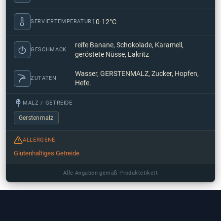
10-12°C
SERVIERTEMPERATUR
reife Banane, Schokolade, Karamell,
GESCHMACK
geröstete Nüsse, Lakritz
Wasser, GERSTENMALZ, Zucker, Hopfen,
ZUTATEN
Hefe.
MALZ / GETREIDE
Gerstenmalz
ALLERGENE
Glutenhaltiges Getreide
Alle Angaben gemäß Produktetikett