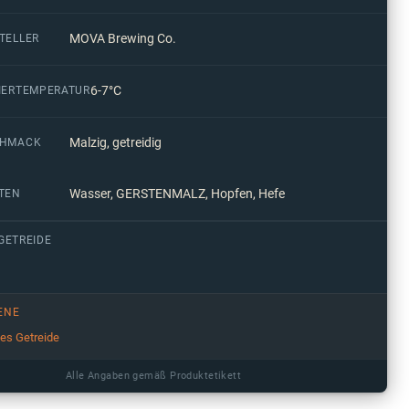
MOVA Brewing Co.
TELLER
6-7°C
IERTEMPERATUR
Malzig, getreidig
CHMACK
Wasser, GERSTENMALZ, Hopfen, Hefe
TEN
GETREIDE
ENE
ges Getreide
Alle Angaben gemäß Produktetikett