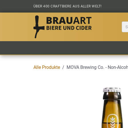
Zum Inhalt springen
ÜBER 400 CRAFTBIERE AUS ALLER WELT!
BIER KAUFEN
ALLE BIERE
BIERS
Alle Produkte
MOVA Brewing Co. - Non-Alcohol