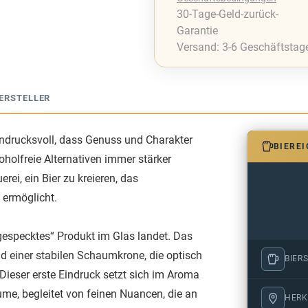
30-Tage-Geld-zurück-
Garantie
Versand: 3-6 Geschäftstag
ERSTELLER
ndrucksvoll, dass Genuss und Charakter
BIERE
oholfreie Alternativen immer stärker
ei, ein Bier zu kreieren, das
 ermöglicht.
gespecktes“ Produkt im Glas landet. Das
und einer stabilen Schaumkrone, die optisch
BIERS
Dieser erste Eindruck setzt sich im Aroma
ume, begleitet von feinen Nuancen, die an
HERK