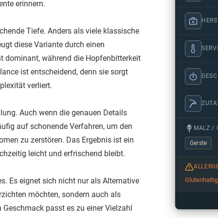
nte erinnern.
HERS
hende Tiefe. Anders als viele klassische
zeugt diese Variante durch einen
SERV
t dominant, während die Hopfenbitterkeit
lance ist entscheidend, denn sie sorgt
GES
exität verliert.
ZUTA
tellung. Auch wenn die genauen Details
äufig auf schonende Verfahren, um den
MALZ / 
omen zu zerstören. Das Ergebnis ist ein
Gerste
hzeitig leicht und erfrischend bleibt.
ALLERG
. Es eignet sich nicht nur als Alternative
Glutenhalti
rzichten möchten, sondern auch als
 Geschmack passt es zu einer Vielzahl