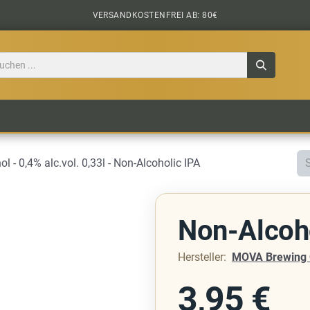
VERSANDKOSTENFREI AB: 80€
TILE
CIDER
BIERPAKETE
BIER-TASTING
 - 0,4% alc.vol. 0,33l - Non-Alcoholic IPA
Non-Alcoh
Hersteller:
MOVA Brewing 
3,95
€