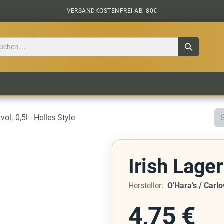
VERSANDKOSTENFREI AB: 80€
TILE
CIDER
BIERPAKETE
BIER-TASTING
vol. 0,5l - Helles Style
Irish Lager
Hersteller:
O'Hara's / Carl
4,75
€