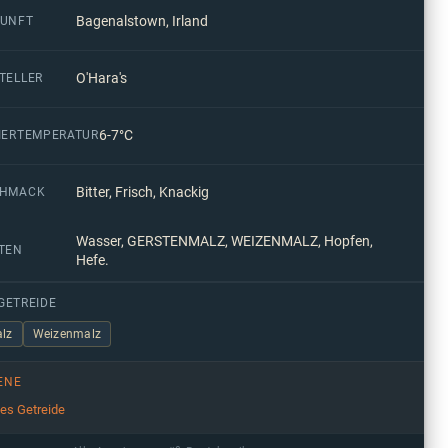
Bagenalstown, Irland
UNFT
O'Hara's
TELLER
6-7°C
IERTEMPERATUR
Bitter, Frisch, Knackig
CHMACK
Wasser, GERSTENMALZ, WEIZENMALZ, Hopfen,
TEN
Hefe.
GETREIDE
lz
Weizenmalz
ENE
ges Getreide