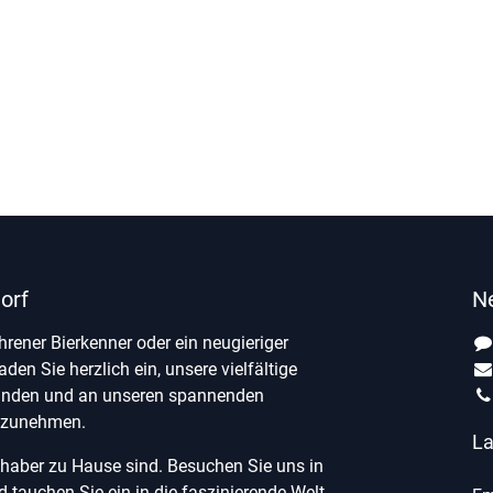
orf
N
ahrener Bierkenner oder ein neugieriger
laden Sie herzlich ein, unsere vielfältige
unden und an unseren spannenden
ilzunehmen.
La
ebhaber zu Hause sind. Besuchen Sie uns in
tauchen Sie ein in die faszinierende Welt