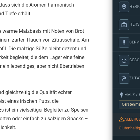
r, dass sich die Aromen harmonisch
HERK
d Tiefe erhält.
HERS
eine warme Malzbasis mit Noten von Brot
einem zarten Hauch von Zitrusschale. Am
SERV
il. Die malzige Süße bleibt dezent und
keit begleitet, die dem Lager eine feine
GES
 ein lebendiges, aber nicht übertrieben
ZUTA
nd gleichzeitig die Qualität echter
MALZ / 
st eines irischen Pubs, die
Gerstenma
ist ein vielseitiger Begleiter zu Speisen
sorten oder einfach zu salzigen Snacks –
ALLERG
ichkeit.
Glutenhalti