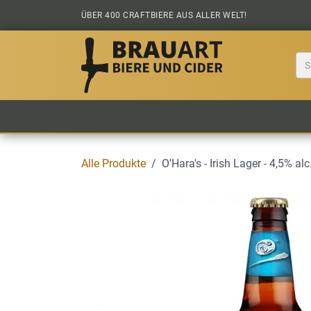
Zum Inhalt springen
ÜBER 400 CRAFTBIERE AUS ALLER WELT!
BIER KAUFEN
ALLE BIERE
BIERS
Alle Produkte
O'Hara's - Irish Lager - 4,5% alc.