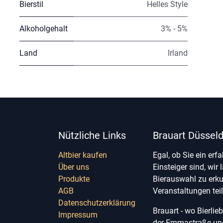
Bierstil
Helles Style
Alkoholgehalt
3% - 5%
Land
Irland
Nützliche Links
Brauart Düsseld
Altbier kaufen
Egal, ob Sie ein erf
Über uns
Einsteiger sind, wir 
Produkte
Bierauswahl zu erk
AGB
Veranstaltungen te
Datenschutzerklärung
Brauart - wo Bierli
Impressum
der Emmastraße und 