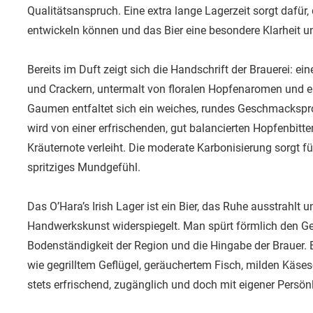
Qualitätsanspruch. Eine extra lange Lagerzeit sorgt dafü
entwickeln können und das Bier eine besondere Klarheit un
Bereits im Duft zeigt sich die Handschrift der Brauerei: 
und Crackern, untermalt von floralen Hopfenaromen und 
Gaumen entfaltet sich ein weiches, rundes Geschmacksprof
wird von einer erfrischenden, gut balancierten Hopfenbitter
Kräuternote verleiht. Die moderate Karbonisierung sorgt für
spritziges Mundgefühl.
Das O’Hara’s Irish Lager ist ein Bier, das Ruhe ausstrahlt u
Handwerkskunst widerspiegelt. Man spürt förmlich den Gei
Bodenständigkeit der Region und die Hingabe der Brauer. Es 
wie gegrilltem Geflügel, geräuchertem Fisch, milden Käse
stets erfrischend, zugänglich und doch mit eigener Persönl