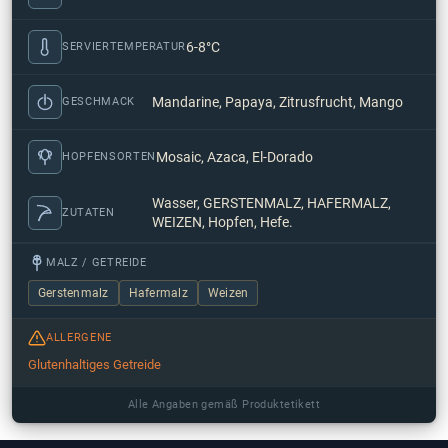
6-8°C
SERVIERTEMPERATUR
Mandarine, Papaya, Zitrusfrucht, Mango
GESCHMACK
Mosaic, Azaca, El-Dorado
HOPFENSORTEN
Wasser, GERSTENMALZ, HAFERMALZ,
ZUTATEN
WEIZEN, Hopfen, Hefe.
MALZ / GETREIDE
Gerstenmalz
Hafermalz
Weizen
ALLERGENE
Glutenhaltiges Getreide
Alle Angaben gemäß Produktetikett