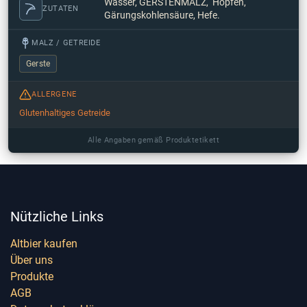
Wasser, GERSTENMALZ, Hopfen,
ZUTATEN
Gärungskohlensäure, Hefe.
MALZ / GETREIDE
Gerste
ALLERGENE
Glutenhaltiges Getreide
Alle Angaben gemäß Produktetikett
Nützliche Links
Altbier kaufen
Über uns
Produkte
AGB