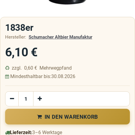
1838er
Hersteller:
Schumacher Altbier Manufaktur
6,10
€
zzgl.
0,60
€
Mehrwegpfand
Mindesthaltbar bis:
30.08.2026
IN DEN WARENKORB
Lieferzeit:
3–6 Werktage