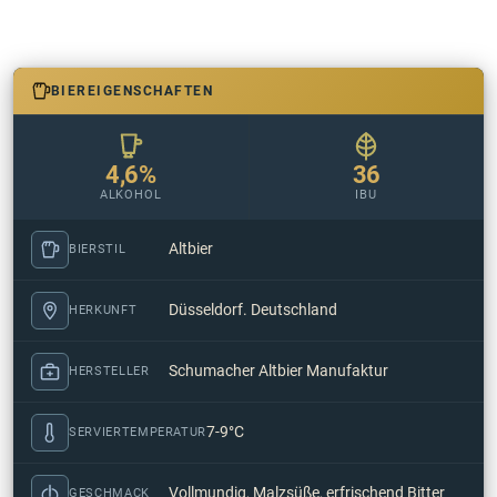
BIEREIGENSCHAFTEN
4,6%
36
ALKOHOL
IBU
Altbier
BIERSTIL
Düsseldorf. Deutschland
HERKUNFT
Schumacher Altbier Manufaktur
HERSTELLER
7-9°C
SERVIERTEMPERATUR
Vollmundig, Malzsüße, erfrischend Bitter
GESCHMACK