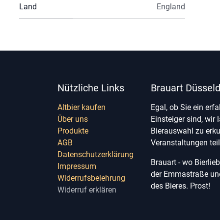
Land
England
Nützliche Links
Brauart Düsseld
Altbier kaufen
Egal, ob Sie ein erf
Über uns
Einsteiger sind, wir 
Produkte
Bierauswahl zu erk
AGB
Veranstaltungen te
Datenschutzerklärung
Brauart - wo Bierli
Impressum
der Emmastraße und 
Widerrufsbelehrung
des Bieres. Prost!
Widerruf erklären