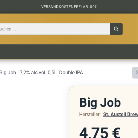
VERSANDKOSTENFREI AB: 80€
TILE
CIDER
BIERPAKETE
BIER-TASTING
 Big Job - 7,2% alc.vol. 0,5l - Double IPA
Big Job
Hersteller:
St. Austell Bre
4,75
€