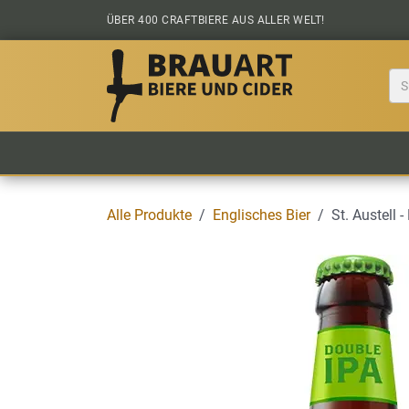
Zum Inhalt springen
ÜBER 400 CRAFTBIERE AUS ALLER WELT!
BIER KAUFEN
ALLE BIERE
BIERS
Alle Produkte
Englisches Bier
St. Austell -