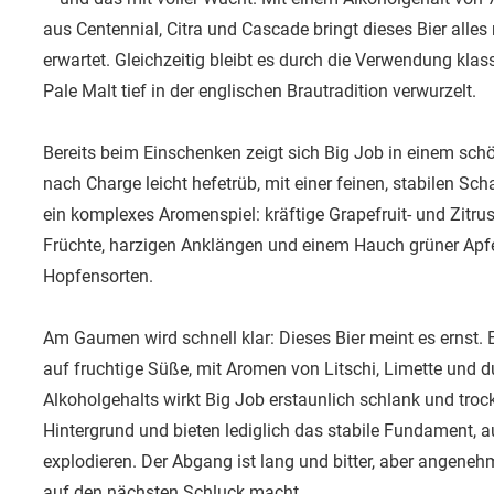
aus Centennial, Citra und Cascade bringt dieses Bier all
erwartet. Gleichzeitig bleibt es durch die Verwendung klas
Pale Malt tief in der englischen Brautradition verwurzelt.
Bereits beim Einschenken zeigt sich Big Job in einem schö
nach Charge leicht hefetrüb, mit einer feinen, stabilen Sch
ein komplexes Aromenspiel: kräftige Grapefruit- und Zitru
Früchte, harzigen Anklängen und einem Hauch grüner Apfel
Hopfensorten.
Am Gaumen wird schnell klar: Dieses Bier meint es ernst. Ei
auf fruchtige Süße, mit Aromen von Litschi, Limette und 
Alkoholgehalts wirkt Big Job erstaunlich schlank und troc
Hintergrund und bieten lediglich das stabile Fundament,
explodieren. Der Abgang ist lang und bitter, aber angeneh
auf den nächsten Schluck macht.