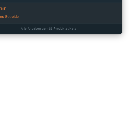
ENE
ges Getreide
Alle Angaben gemäß Produktetikett