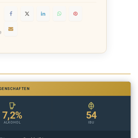
e
IGENSCHAFTEN
7,2%
54
ALKOHOL
IBU