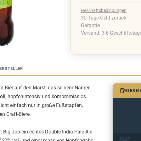
Geschäftsbedingungen
30-Tage-Geld-zurück-
Garantie
Versand: 3-6 Geschäftstag
ERSTELLER
 ein Bier auf den Markt, das seinem Namen
BIERE
voll, hopfenintensiv und kompromisslos.
nicht einfach nur in große Fußstapfen,
en Craft-Biere.
 Big Job ein echtes Double India Pale Ale
 7,2?% vol. und einer massiven Hopfengabe