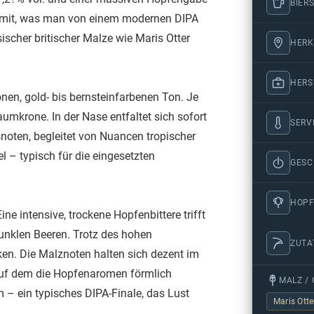
BIERS
es mit, was man von einem modernen DIPA
sischer britischer Malze wie Maris Otter
HERK
HERS
nen, gold- bis bernsteinfarbenen Ton. Je
aumkrone. In der Nase entfaltet sich sofort
SERV
snoten, begleitet von Nuancen tropischer
 – typisch für die eingesetzten
GES
HOPF
ne intensive, trockene Hopfenbittere trifft
dunklen Beeren. Trotz des hohen
ZUTA
ken. Die Malznoten halten sich dezent im
 auf dem die Hopfenaromen förmlich
MALZ / 
m – ein typisches DIPA-Finale, das Lust
Maris Otte