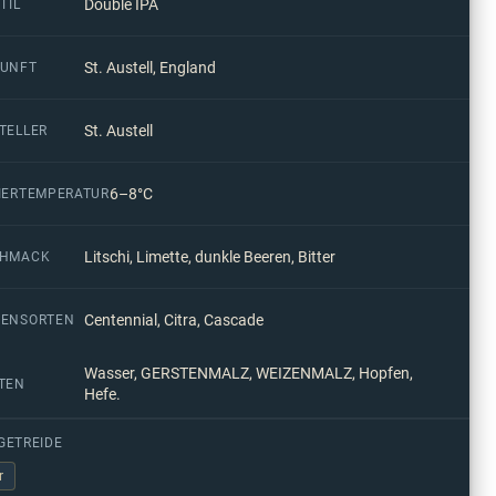
Double IPA
TIL
St. Austell, England
UNFT
St. Austell
TELLER
6–8°C
IERTEMPERATUR
Litschi, Limette, dunkle Beeren, Bitter
CHMACK
Centennial, Citra, Cascade
ENSORTEN
Wasser, GERSTENMALZ, WEIZENMALZ, Hopfen,
TEN
Hefe.
GETREIDE
r