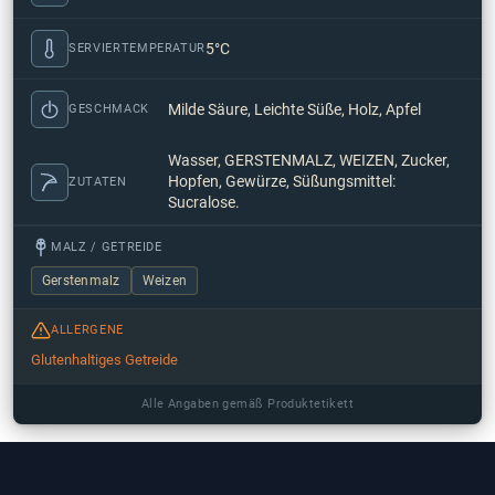
5°C
SERVIERTEMPERATUR
Milde Säure, Leichte Süße, Holz, Apfel
GESCHMACK
Wasser, GERSTENMALZ, WEIZEN, Zucker,
Hopfen, Gewürze, Süßungsmittel:
ZUTATEN
Sucralose.
MALZ / GETREIDE
Gerstenmalz
Weizen
ALLERGENE
Glutenhaltiges Getreide
Alle Angaben gemäß Produktetikett