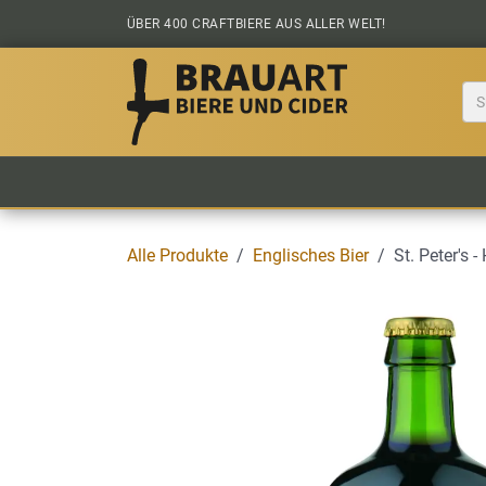
Zum Inhalt springen
ÜBER 400 CRAFTBIERE AUS ALLER WELT!
BIER KAUFEN
ALLE BIERE
BIERS
Alle Produkte
Englisches Bier
St. Peter's -