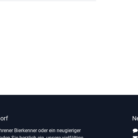
orf
N
ahrener Bierkenner oder ein neugieriger
laden Sie herzlich ein, unsere vielfältige