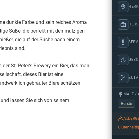
HERK
eine dunkle Farbe und sein reiches Aroma
HERS
tige Süße, die perfekt mit den malzigen
enießer, die auf der Suche nach einem
SERV
ebnis sind.
GES
der St. Peter's Brewery ein Bier, das man
lschaft, dieses Bier ist eine
ZUTA
handwerklich gebrauter Biere schätzen.
MALZ / 
y und lassen Sie sich von seinem
Gerste
ALLERG
Glutenhalti