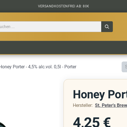
VERSANDKOSTENFREI AB: 80€
TILE
CIDER
BIERPAKETE
BIER-TASTING
 Honey Porter - 4,5% alc.vol. 0,5l - Porter
Honey Por
Hersteller:
St. Peter's Bre
4,25
€