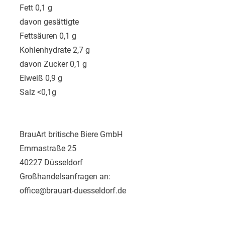
Fett 0,1 g
davon gesättigte
Fettsäuren 0,1 g
Kohlenhydrate 2,7 g
davon Zucker 0,1 g
Eiweiß 0,9 g
Salz <0,1g
BrauArt britische Biere GmbH
Emmastraße 25
40227 Düsseldorf
Großhandelsanfragen an:
office@brauart-duesseldorf.de