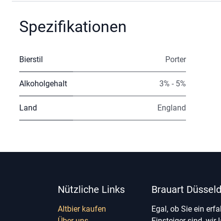
Spezifikationen
Bierstil
Porter
Alkoholgehalt
3% - 5%
Land
England
Nützliche Links
Brauart Düsseld
Altbier kaufen
Egal, ob Sie ein erf
Über uns
Einsteiger sind, wir 