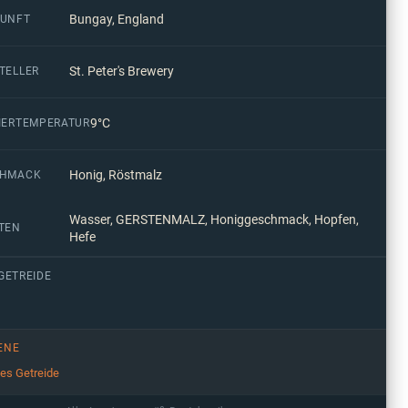
Bungay, England
UNFT
St. Peter's Brewery
TELLER
9°C
IERTEMPERATUR
Honig, Röstmalz
CHMACK
Wasser, GERSTENMALZ, Honiggeschmack, Hopfen,
TEN
Hefe
GETREIDE
ENE
ges Getreide