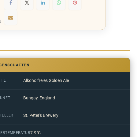
e
IGENSCHAFTEN
Alkoholfreies Golden Ale
TIL
Bungay, England
UNFT
St. Peter's Brewery
TELLER
7-9°C
IERTEMPERATUR