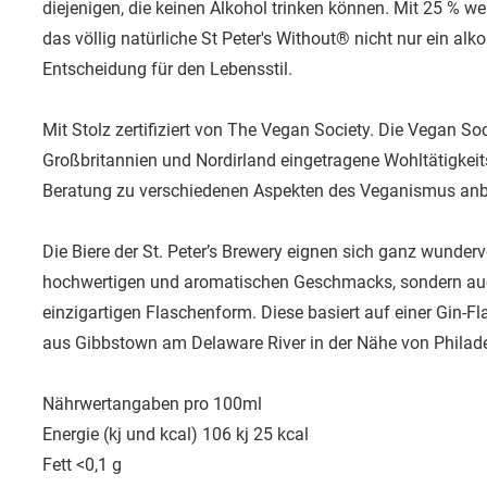
diejenigen, die keinen Alkohol trinken können. Mit 25 % wen
das völlig natürliche St Peter's Without® nicht nur ein alk
Entscheidung für den Lebensstil.
Mit Stolz zertifiziert von The Vegan Society. Die Vegan Soc
Großbritannien und Nordirland eingetragene Wohltätigkeit
Beratung zu verschiedenen Aspekten des Veganismus anbi
Die Biere der St. Peter’s Brewery eignen sich ganz wunderv
hochwertigen und aromatischen Geschmacks, sondern au
einzigartigen Flaschenform. Diese basiert auf einer Gin-
aus Gibbstown am Delaware River in der Nähe von Philade
Nährwertangaben pro 100ml
Energie (kj und kcal) 106 kj 25 kcal
Fett <0,1 g