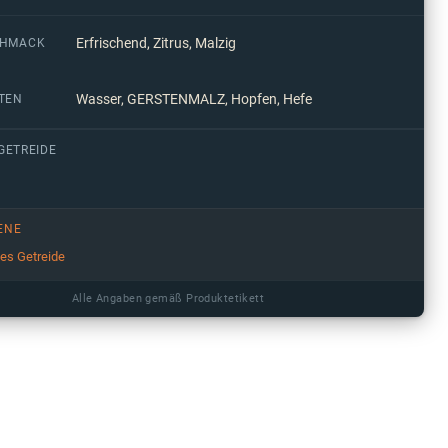
Erfrischend, Zitrus, Malzig
CHMACK
Wasser, GERSTENMALZ, Hopfen, Hefe
TEN
GETREIDE
ENE
ges Getreide
Alle Angaben gemäß Produktetikett