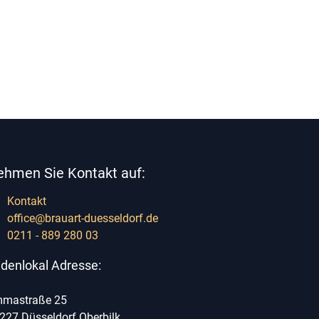
ehmen Sie Kontakt auf:
Kontakt
office@brauart-duesseldorf.de
0211 - 889 280 03
denlokal Adresse:
mastraße 25
227 Düsseldorf Oberbilk