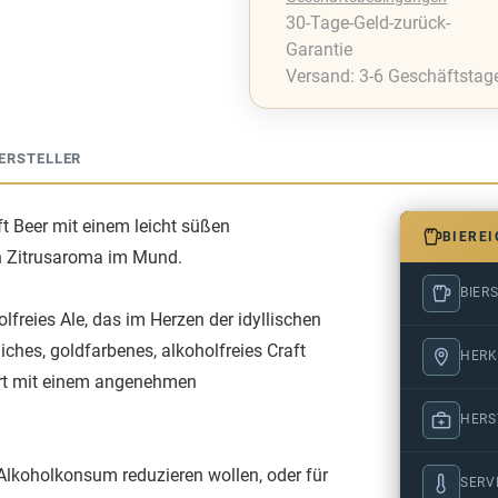
30-Tage-Geld-zurück-
Garantie
Versand: 3-6 Geschäftstag
ERSTELLER
ft Beer mit einem leicht süßen
BIERE
n Zitrusaroma im Mund.
BIERS
olfreies Ale, das im Herzen der idyllischen
iches, goldfarbenes, alkoholfreies Craft
HERK
ert mit einem angenehmen
HERS
n Alkoholkonsum reduzieren wollen, oder für
SERV