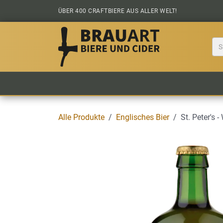
Zum Inhalt springen
ÜBER 400 CRAFTBIERE AUS ALLER WELT!
BIER KAUFEN
ALLE BIERE
BIERS
Alle Produkte
Englisches Bier
St. Peter's -