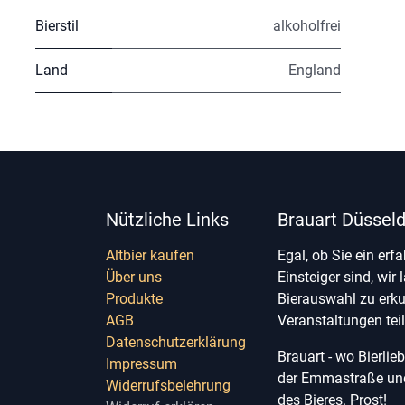
Bierstil
alkoholfrei
Land
England
Nützliche Links
Brauart Düsseld
Altbier kaufen
Egal, ob Sie ein erf
Über uns
Einsteiger sind, wir 
Produkte
Bierauswahl zu erk
AGB
Veranstaltungen te
Datenschutzerklärung
Brauart - wo Bierli
Impressum
der Emmastraße und 
Widerrufsbelehrung
des Bieres. Prost!