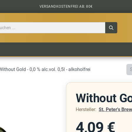
VERSANDKOSTENFREI AB: 80€
TILE
CIDER
BIERPAKETE
BIER-TASTING
 Without Gold - 0,0 % alc.vol. 0,5l - alkoholfrei
Without G
Hersteller:
St. Peter's Bre
4,09
€