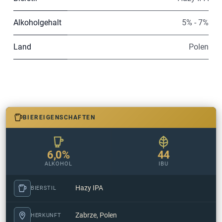
Alkoholgehalt
5% - 7%
Land
Polen
BIEREIGENSCHAFTEN
6,0%
44
ALKOHOL
IBU
Hazy IPA
BIERSTIL
Zabrze, Polen
HERKUNFT