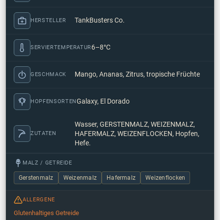
TankBusters Co.
HERSTELLER
6–8°C
SERVIERTEMPERATUR
Mango, Ananas, Zitrus, tropische Früchte
GESCHMACK
Galaxy, El Dorado
HOPFENSORTEN
Wasser, GERSTENMALZ, WEIZENMALZ,
HAFERMALZ, WEIZENFLOCKEN, Hopfen,
ZUTATEN
Hefe.
MALZ / GETREIDE
Gerstenmalz
Weizenmalz
Hafermalz
Weizenflocken
ALLERGENE
Glutenhaltiges Getreide