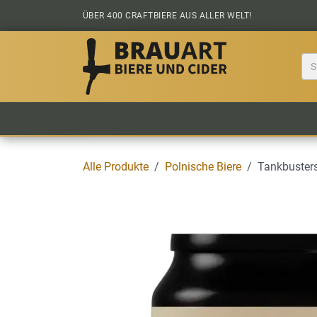
Zum Inhalt springen
ÜBER 400 CRAFTBIERE AUS ALLER WELT!
BIER KAUFEN
ALLE BIERE
BIERS
Alle Produkte
Polnische Biere
Tankbusters 