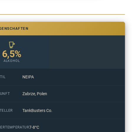
IGENSCHAFTEN
6,5%
ALKOHOL
NEIPA
TIL
Zabrze, Polen
UNFT
TankBusters Co.
TELLER
7-8°C
IERTEMPERATUR