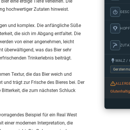
ier eine erdige Tiefe verleihen. Die
ng hochwertiger Zutaten hinweist.
GES
ogen und komplex. Die anfängliche Süße
HOPF
rkeit, die sich im Abgang entfaltet. Die
 werden von einer angenehmen, leicht
ZUTA
icht überwältigend, was das Bier sehr
erfrischenden Trinkerlebnis beiträgt.
MALZ / 
Gerstenma
hmen Textur, die das Bier weich und
und trägt zur Frische des Bieres bei. Der
ALLERG
Bitterkeit, die zum nächsten Schluck
Glutenhalti
vorragendes Beispiel für ein Real West
it einer modernen Interpretation, die