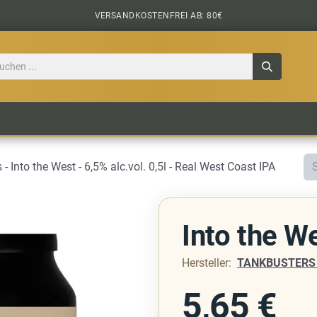
VERSANDKOSTENFREI AB: 80€
TILE
CIDER
BIERPAKETE
BIER-TASTING
- Into the West - 6,5% alc.vol. 0,5l - Real West Coast IPA
Into the W
Hersteller:
TANKBUSTERS S
5,65
€