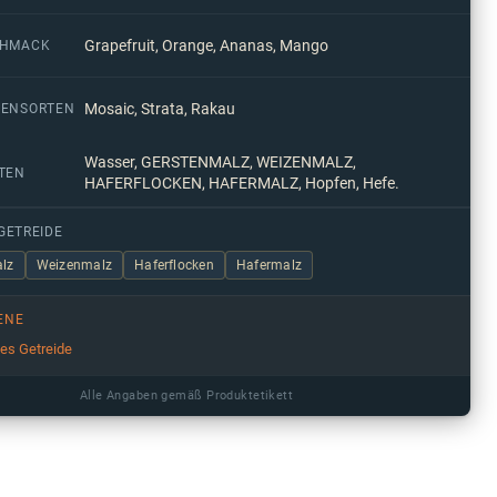
Grapefruit, Orange, Ananas, Mango
CHMACK
Mosaic, Strata, Rakau
ENSORTEN
Wasser, GERSTENMALZ, WEIZENMALZ,
TEN
HAFERFLOCKEN, HAFERMALZ, Hopfen, Hefe.
GETREIDE
lz
Weizenmalz
Haferflocken
Hafermalz
ENE
ges Getreide
Alle Angaben gemäß Produktetikett