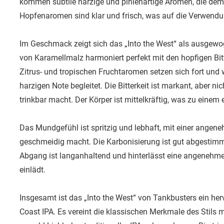
kommen subtile harzige und pinienartige Aromen, die dem B
Hopfenaromen sind klar und frisch, was auf die Verwendu
Im Geschmack zeigt sich das „Into the West“ als ausgew
von Karamellmalz harmoniert perfekt mit den hopfigen Bitte
Zitrus- und tropischen Fruchtaromen setzen sich fort und
harzigen Note begleitet. Die Bitterkeit ist markant, aber n
trinkbar macht. Der Körper ist mittelkräftig, was zu einem 
Das Mundgefühl ist spritzig und lebhaft, mit einer angene
geschmeidig macht. Die Karbonisierung ist gut abgestimmt 
Abgang ist langanhaltend und hinterlässt eine angenehme 
einlädt.
Insgesamt ist das „Into the West“ von Tankbusters ein her
Coast IPA. Es vereint die klassischen Merkmale des Stils m