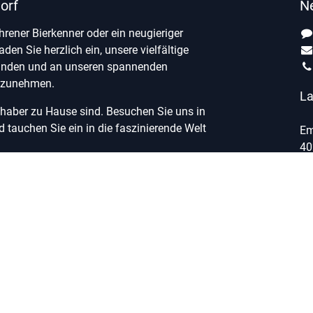
orf
N
ahrener Bierkenner oder ein neugieriger
laden Sie herzlich ein, unsere vielfältige
unden und an unseren spannenden
ilzunehmen.
La
ebhaber zu Hause sind. Besuchen Sie uns in
tauchen Sie ein in die faszinierende Welt
Em
40