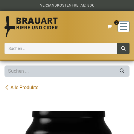
Zum Inhalt springen
VERSANDKOSTENFREI AB: 80€
0
Alle Produkte