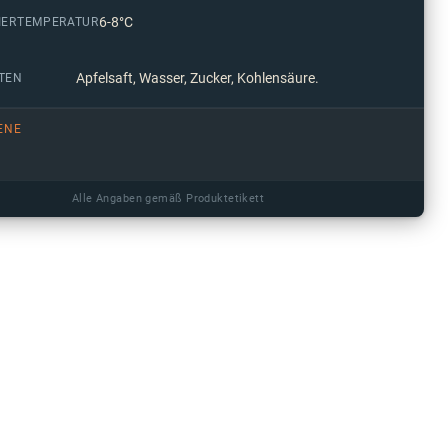
6-8°C
IERTEMPERATUR
Apfelsaft, Wasser, Zucker, Kohlensäure.
TEN
ENE
Alle Angaben gemäß Produktetikett