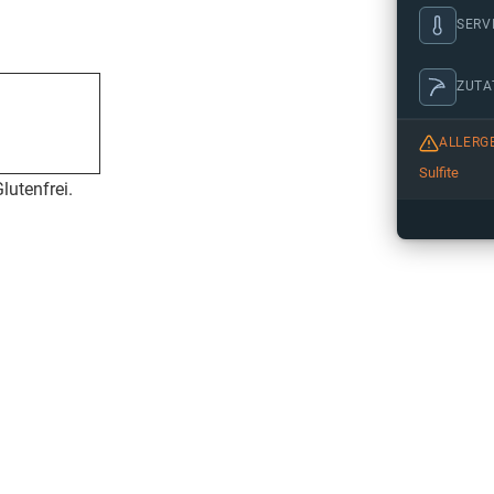
SERV
ZUTA
ALLERG
Sulfite
lutenfrei.