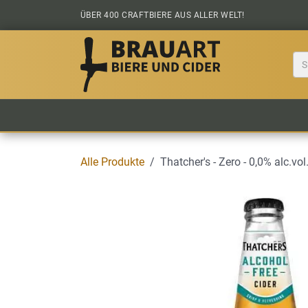
Zum Inhalt springen
ÜBER 400 CRAFTBIERE AUS ALLER WELT!
BIER KAUFEN
ALLE BIERE
BIERS
Alle Produkte
Thatcher's - Zero - 0,0% alc.vol.