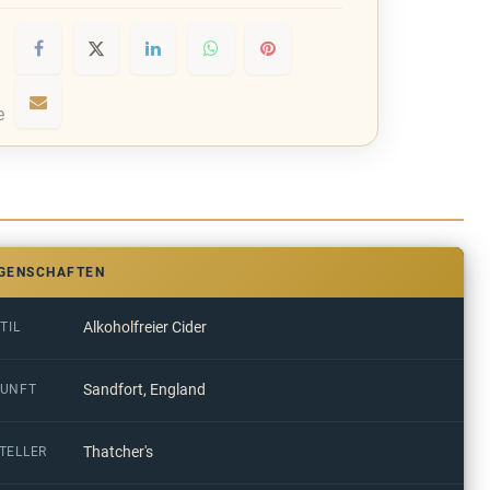
e
IGENSCHAFTEN
Alkoholfreier Cider
TIL
Sandfort, England
UNFT
Thatcher's
TELLER