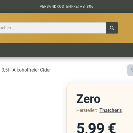
VERSANDKOSTENFREI AB: 80€
TILE
CIDER
BIERPAKETE
BIER-TASTING
 0,5l - Alkoholfreier Cider
Zero
Hersteller:
Thatcher's
5,99
€