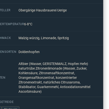
Obergärige Hausbrauerei Uerige
TELLER
6-8°C
IERTEMPERATUR
Malzig würzig, Limonade, Spritzig
CHMACK
Doldenhopfen
ENSORTEN
Altbier (Wasser, GERSTENMALZ, Hopfen Hefe)
naturtrübe Zitronenlimonade (Wasser, Zucker,
Kohlensäure, Zitronensaftkonzentrat,
Orangensaftkonzentrat, konzentrierter
TEN
Zitronenextrakt, natürliches Citrusaroma,
Stabilisator, Guarkernmehl, Antioxidationsmittel
Ascorbinsäure)
GETREIDE