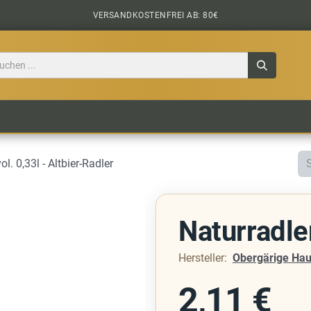
VERSANDKOSTENFREI AB: 80€
TILE
CIDER
BIERPAKETE
BIER-TASTING
ol. 0,33l - Altbier-Radler
Naturradle
Hersteller:
Obergärige Hau
2,11
€