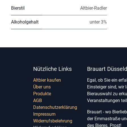
Bierstil
Altbier-Radler
Alkoholgehalt
unter 3%
Nützliche Links
Brauart Düsseld
Altbier kaufen
Egal, ob Sie ein erf
Über uns
Einsteiger sind, wir 
Produkte
Bierauswahl zu erk
AGB
Veranstaltungen te
Datenschutzerklärung
Brauart - wo Bierli
Impressum
der Emmastraße und 
Widerrufsbelehrung
des Bieres. Prost!