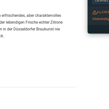
Caramalz
ALLERG
in erfrischendes, aber charaktervolles
Glutenhalti
 der lebendigen Frische echter Zitrone
 in der Düsseldorfer Braukunst nie
ck.