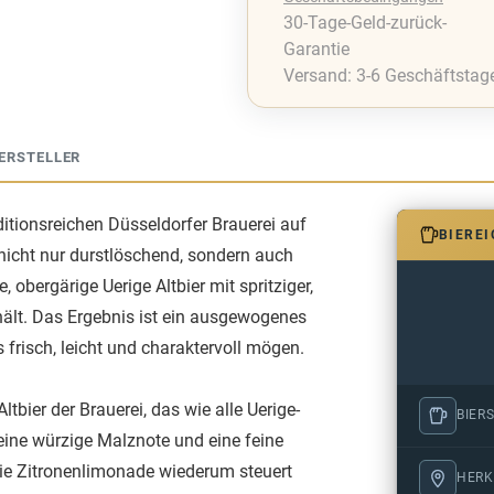
30-Tage-Geld-zurück-
Garantie
Versand: 3-6 Geschäftstag
ERSTELLER
aditionsreichen Düsseldorfer Brauerei auf
BIERE
nicht nur durstlöschend, sondern auch
obergärige Uerige Altbier mit spritziger,
hält. Das Ergebnis ist ein ausgewogenes
 frisch, leicht und charaktervoll mögen.
ltbier der Brauerei, das wie alle Uerige-
BIERS
 eine würzige Malznote und eine feine
 Die Zitronenlimonade wiederum steuert
HERK