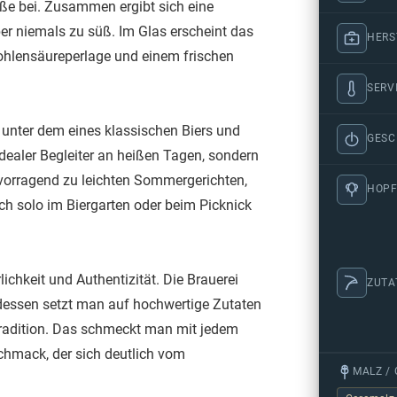
ße bei. Zusammen ergibt sich eine
aber niemals zu süß. Im Glas erscheint das
HERS
 Kohlensäureperlage und einem frischen
SERV
h unter dem eines klassischen Biers und
GES
 idealer Begleiter an heißen Tagen, sondern
rvorragend zu leichten Sommergerichten,
HOPF
ch solo im Biergarten oder beim Picknick
ichkeit und Authentizität. Die Brauerei
ZUTA
tdessen setzt man auf hochwertige Zutaten
radition. Das schmeckt man mit jedem
chmack, der sich deutlich vom
MALZ / 