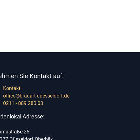
ehmen Sie Kontakt auf:
Kontakt
office@brauart-duesseldorf.de
0211 - 889 280 03
denlokal Adresse:
mastraße 25
227 Düsseldorf Oberbilk