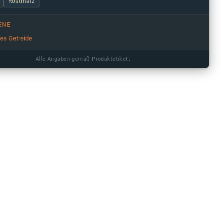
Röstmalz
ENE
ges Getreide
Alle Angaben gemäß Produktetikett