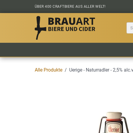
Zum Inhalt springen
ÜBER 400 CRAFTBIERE AUS ALLER WELT!
BIER KAUFEN
ALLE BIERE
BIERS
Alle Produkte
Uerige - Naturradler - 2,5% alc.v