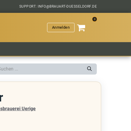
SUPPORT: INFO@BRAUART-DUESSELDORF.DE
0
Anmelden
VERANSTALTUNGEN
HOPFENGESCHICHTEN
SAL
r
sbrauerei Uerige