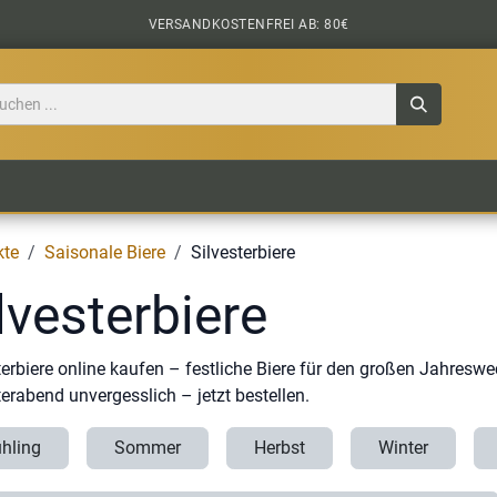
VERSANDKOSTENFREI AB: 80€
TILE
CIDER
BIERPAKETE
BIER-TASTING
kte
Saisonale Biere
Silvesterbiere
lvesterbiere
terbiere online kaufen – festliche Biere für den großen Jahresw
terabend unvergesslich – jetzt bestellen.
ühling
Sommer
Herbst
Winter