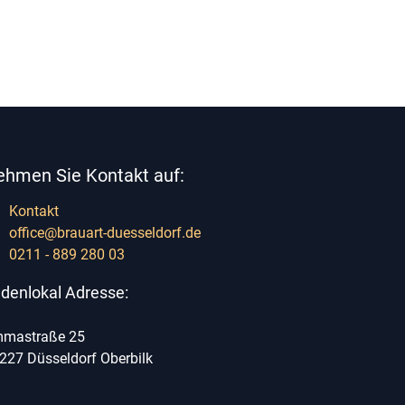
ehmen Sie Kontakt auf:
Kontakt
office@brauart-duesseldorf.de
0211 - 889 280 03
denlokal Adresse:
mastraße 25
227 Düsseldorf Oberbilk