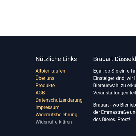
Nützliche Links
Brauart Düsseld
Altbier kaufen
Egal, ob Sie ein erf
Über uns
Einsteiger sind, wir 
Produkte
Bierauswahl zu erk
AGB
Veranstaltungen te
Datenschutzerklärung
Brauart - wo Bierli
Impressum
der Emmastraße und 
Widerrufsbelehrung
des Bieres. Prost!
Widerruf erklären