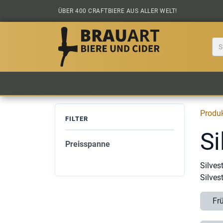
Zum Inhalt springen
ÜBER 400 CRAFTBIERE AUS ALLER WELT!
BIER KAUFEN
ALLE BIERE
BIERS
Produ
FILTER
Si
Preisspanne
Silves
Silves
Fr