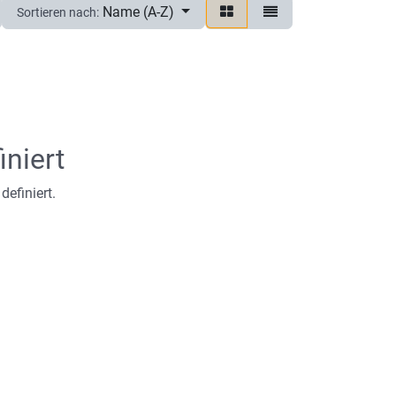
Name (A-Z)
Sortieren nach:
iniert
definiert.