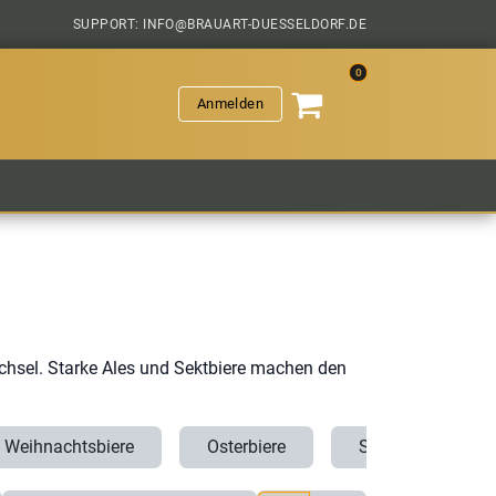
SUPPORT: INFO@BRAUART-DUESSELDORF.DE
0
Anmelden
VERANSTALTUNGEN
HOPFENGESCHICHTEN
SAL
echsel. Starke Ales und Sektbiere machen den
Weihnachtsbiere
Osterbiere
Starkbiere