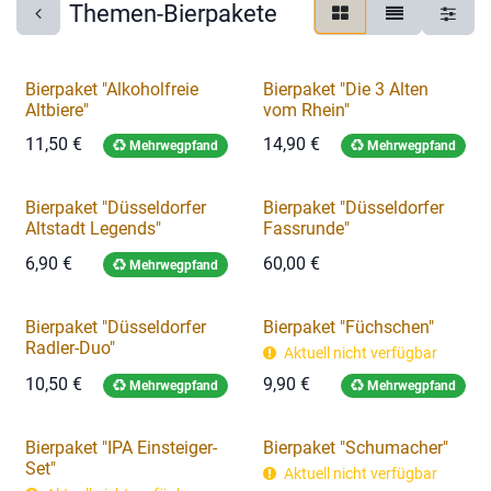
Themen-Bierpakete
Bierpaket "Alkoholfreie
Bierpaket "Die 3 Alten
Altbiere"
vom Rhein"
11,50
€
14,90
€
Mehrwegpfand
Mehrwegpfand
Bierpaket "Düsseldorfer
Bierpaket "Düsseldorfer
Altstadt Legends"
Fassrunde"
6,90
€
60,00
€
Mehrwegpfand
Bierpaket "Düsseldorfer
Bierpaket "Füchschen"
Radler-Duo"
Aktuell nicht verfügbar
10,50
€
9,90
€
Mehrwegpfand
Mehrwegpfand
Bierpaket "IPA Einsteiger-
Bierpaket "Schumacher"
Set"
Aktuell nicht verfügbar