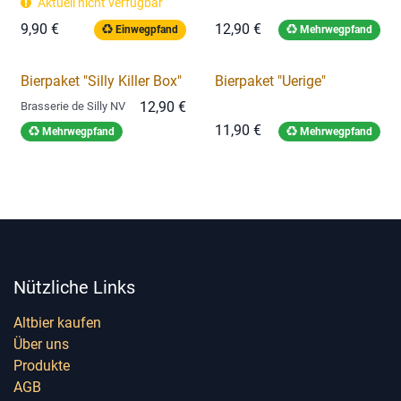
Aktuell nicht verfügbar
9,90
€
12,90
€
Einwegpfand
Mehrwegpfand
Bierpaket "Silly Killer Box"
Bierpaket "Uerige"
12,90
€
Brasserie de Silly NV
11,90
€
Mehrwegpfand
Mehrwegpfand
Nützliche Links
Altbier kaufen
Über uns
Produkte
AGB