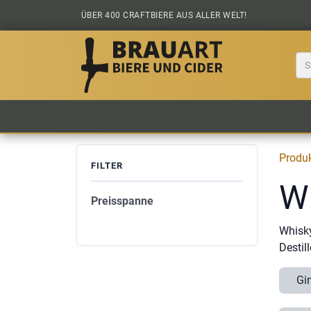
Zum Inhalt springen
ÜBER 400 CRAFTBIERE AUS ALLER WELT!
BIER KAUFEN
ALLE BIERE
BIERS
Produ
FILTER
W
Preisspanne
Whisky
Destil
Gi