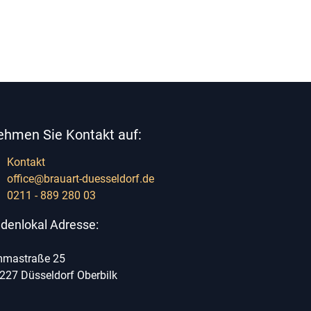
ehmen Sie Kontakt auf:
Kontakt
office@brauart-duesseldorf.de
0211 - 889 280 03
denlokal Adresse:
mastraße 25
227 Düsseldorf Oberbilk