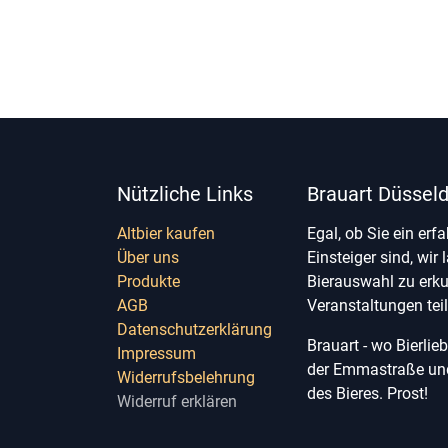
Nützliche Links
Brauart Düsseld
Altbier kaufen
Egal, ob Sie ein erf
Über uns
Einsteiger sind, wir 
Produkte
Bierauswahl zu erk
AGB
Veranstaltungen te
Datenschutzerklärung
Brauart - wo Bierli
Impressum
der Emmastraße und 
Widerrufsbelehrung
des Bieres. Prost!
Widerruf erklären