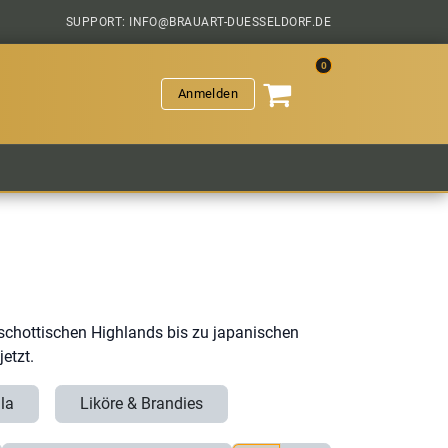
SUPPORT: INFO@BRAUART-DUESSELDORF.DE
0
Anmelden
VERANSTALTUNGEN
HOPFENGESCHICHTEN
SAL
schottischen Highlands bis zu japanischen
etzt.
la
Liköre & Brandies