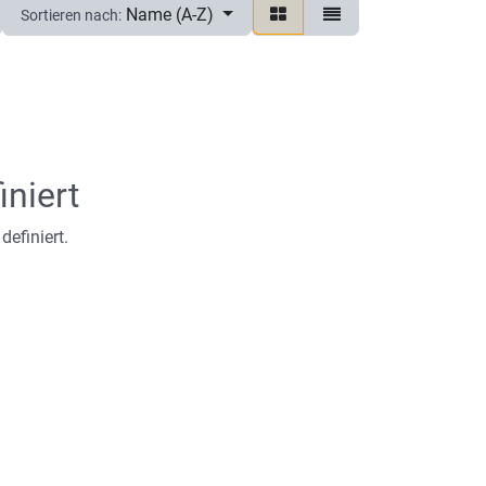
Name (A-Z)
Sortieren nach:
iniert
definiert.