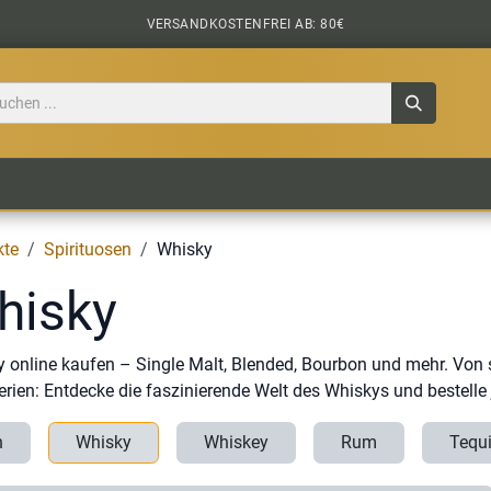
VERSANDKOSTENFREI AB: 80€
TILE
CIDER
BIERPAKETE
BIER-TASTING
kte
Spirituosen
Whisky
hisky
 online kaufen – Single Malt, Blended, Bourbon und mehr. Von 
lerien: Entdecke die faszinierende Welt des Whiskys und bestelle j
n
Whisky
Whiskey
Rum
Tequi