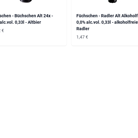
chen - Büchschen Alt 24x -
Füchschen - Radler Alt Alkoholfr
alc.vol. 0,33l - Altbier
0,0% alc.vol. 0,33l - alkoholfrei
Radler
2
€
1,47
€