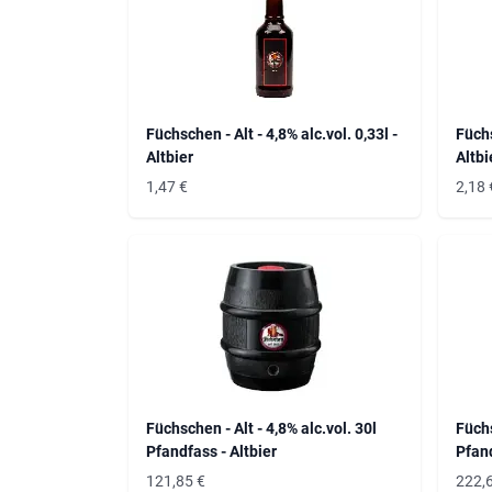
Füchschen - Alt - 4,8% alc.vol. 0,33l -
Füchs
Altbier
Altbi
1,47
€
2,18
Füchschen - Alt - 4,8% alc.vol. 30l
Füchs
Pfandfass - Altbier
Pfand
121,85
€
222,