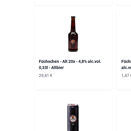
Füchschen - Alt 20x - 4,8% alc.vol.
Füchs
0,33l - Altbier
alc.v
29,41
€
1,47