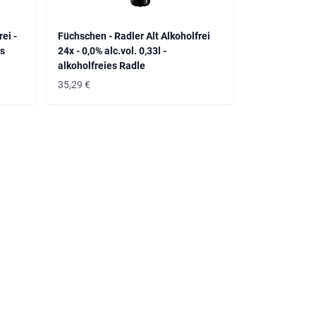
ei -
Füchschen - Radler Alt Alkoholfrei
es
24x - 0,0% alc.vol. 0,33l -
alkoholfreies Radle
35,29
€