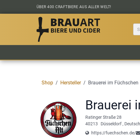
Zum Inhalt springen
ÜBER 400 CRAFTBIERE AUS ALLER WELT!
BIER KAUFEN
ALLE BIERE
BIERS
Shop
Hersteller
Brauerei im Füchschen
Brauerei 
Ratinger Straße 28
40213
Düsseldorf
,
Deutsch
https://fuechschen.de/