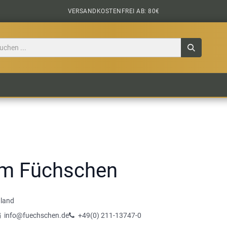
VERSANDKOSTENFREI AB: 80€
TILE
CIDER
BIERPAKETE
BIER-TASTING
im Füchschen
land
info@fuechschen.de
+49(0) 211-13747-0