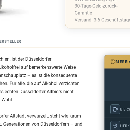
30-Tage-Geld-zurück-
Garantie
Versand: 3-6 Geschäftstag
ERSTELLER
hien, ist der Düsseldorfer
BIERE
Alkoholfrei auf bemerkenswerte Weise
benschauplatz – es ist die konsequente
n. Für alle, die auf Alkohol verzichten
 echten Düsseldorfer Altbiers nicht
e Wahl.
BIERS
orfer Altstadt verwurzelt, steht wie kaum
st. Generationen von Düsseldorfern – und
HERK