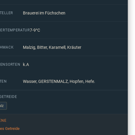
Brauerei im Füchschen
TELLER
7-9°C
IERTEMPERATUR
Malzig, Bitter, Karamell, Kräuter
CHMACK
k.A
ENSORTEN
Wasser, GERSTENMALZ, Hopfen, Hefe.
TEN
GETREIDE
lz
ENE
ges Getreide