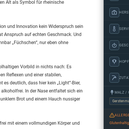
n Alt als Symbol für rheinische
HERS
tion und Innovation kein Widerspruch sein
SERV
hat Anspruch auf echten Geschmack. Und
ennbar „Füchschen“, nur eben ohne
GES
HOPF
lhaltigen Vorbild in nichts nach: Es
en Reflexen und einer stabilen,
ZUTA
s deutlich, dass hier kein „Light“-Bier,
alkoholfrei. In der Nase entfaltet sich ein
MALZ / 
 dunklem Brot und einem Hauch nussiger
Gerstenma
ALLERG
frei mit einem vollmundigen Körper und
Glutenhalti