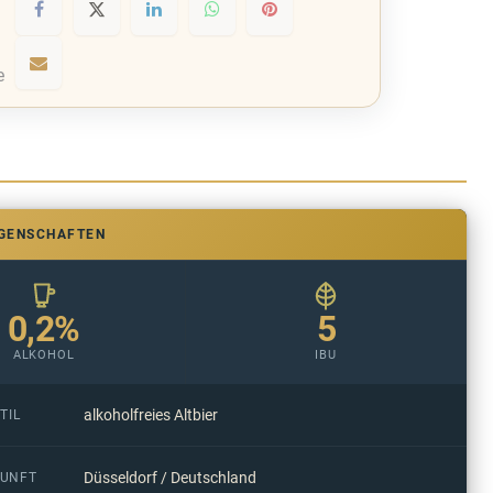
e
IGENSCHAFTEN
0,2%
5
ALKOHOL
IBU
alkoholfreies Altbier
TIL
Düsseldorf / Deutschland
UNFT