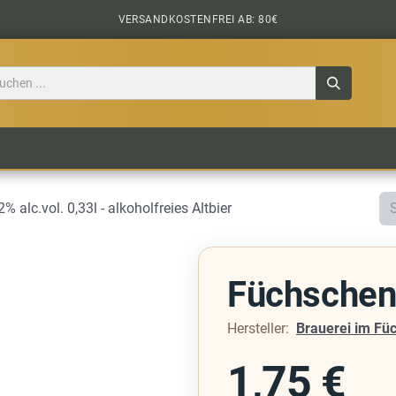
VERSANDKOSTENFREI AB: 80€
TILE
CIDER
BIERPAKETE
BIER-TASTING
2% alc.vol. 0,33l - alkoholfreies Altbier
Füchschen 
Hersteller:
Brauerei im Fü
1,75
€