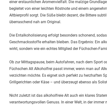
einer erstaunlichen Aromenvielfalt. Die malzige Grundlag
begleitet von einer leichten Röstnote und einem angenehm
Altbierprofil sorgt. Die Süße bleibt dezent, die Bittere subt
überraschend nah am Original.
Die Entalkoholisierung erfolgt besonders schonend, sodass
Geschmacksstoffe erhalten bleiben. Das Ergebnis: Ein alkoh
wirkt, sondern wie ein echtes Mitglied der Füchschen-Famil
Ob zur Mittagspause, beim Autofahren, nach dem Sport ode
Füchschen Alt Alkoholfrei passt immer, wenn man auf Alko
verzichten möchte. Es eignet sich perfekt zu herzhaften Sp
Grillgerichten oder Käse – und überzeugt ebenso als Solist
Nicht zuletzt ist das alkoholfreie Alt auch ein klares Sta
verantwortungsvollen Genuss. In einer Welt, in der immer 