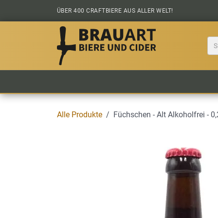
Zum Inhalt springen
ÜBER 400 CRAFTBIERE AUS ALLER WELT!
BIER KAUFEN
ALLE BIERE
BIERS
Alle Produkte
Füchschen - Alt Alkoholfrei - 0,