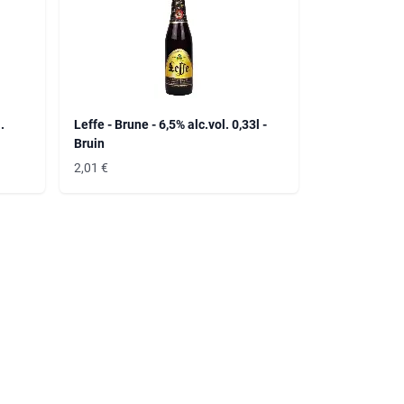
.
Leffe - Brune - 6,5% alc.vol. 0,33l -
Bruin
2,01
€