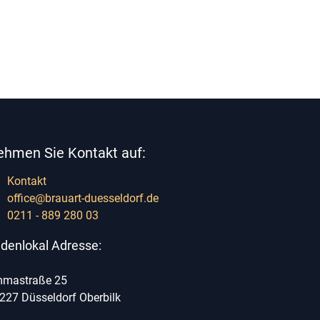
ehmen Sie Kontakt auf:
Kontakt
office@brauart-duesseldorf.de
0211 - 889 280 03
denlokal Adresse:
mastraße 25
227 Düsseldorf Oberbilk