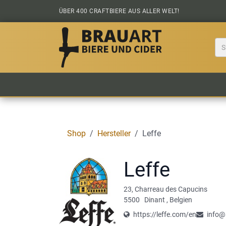
Zum Inhalt springen
ÜBER 400 CRAFTBIERE AUS ALLER WELT!
BIER KAUFEN
ALLE BIERE
BIERS
Shop
Hersteller
Leffe
Leffe
23, Charreau des Capucins
5500
Dinant
,
Belgien
https://leffe.com/en
info@l