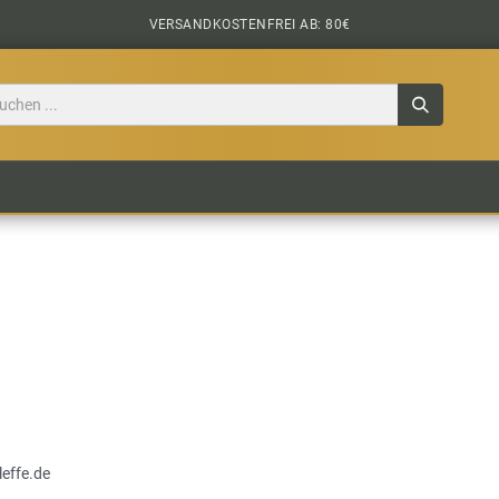
VERSANDKOSTENFREI AB: 80€
TILE
CIDER
BIERPAKETE
BIER-TASTING
effe.de