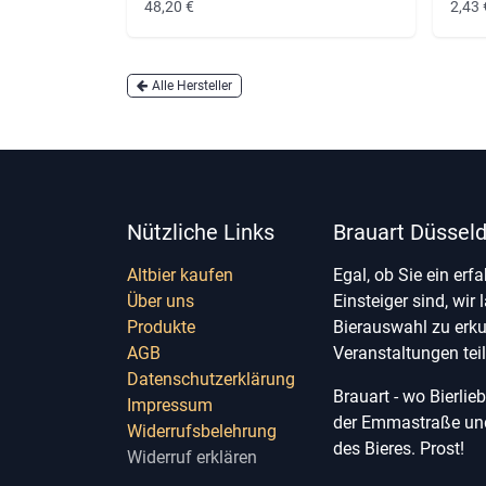
48,20
€
2,43
Alle Hersteller
Nützliche Links
Brauart Düsseld
Altbier kaufen
Egal, ob Sie ein erf
Über uns
Einsteiger sind, wir 
Produkte
Bierauswahl zu erk
AGB
Veranstaltungen te
Datenschutzerklärung
Brauart - wo Bierli
Impressum
der Emmastraße und 
Widerrufsbelehrung
des Bieres. Prost!
Widerruf erklären