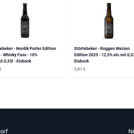
ebeker - Nordik Porter Edition
Störtebeker - Roggen Weizen
- Whisky Fass - 10%
Edition 2025 - 12,5% alc.vol.0,33
ol.0,33l - Eisbock
Eisbock
€
5,87
€
orf
N