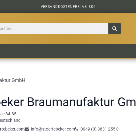
VERSANDKOSTENFREI AB: 80€
TILE
CIDER
BIERPAKETE
BIER-TASTING
faktur GmbH
beker Braumanufaktur G
ee 84-85
eutschland
rtebeker.com
info@stoertebeker.com
0049 (0) 3831 255 0