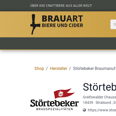
Zum Inhalt springen
ÜBER 400 CRAFTBIERE AUS ALLER WELT!
BIER KAUFEN
ALLE BIERE
BIERS
Shop
Hersteller
Störtebeker Braumanu
Störte
Greifswalder Chauss
18439
Stralsund
,
D
https://www.stoe