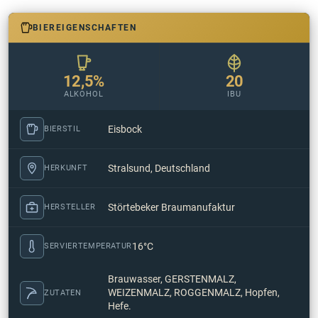
BIEREIGENSCHAFTEN
12,5%
20
ALKOHOL
IBU
Eisbock
BIERSTIL
Stralsund, Deutschland
HERKUNFT
Störtebeker Braumanufaktur
HERSTELLER
16°C
SERVIERTEMPERATUR
Brauwasser, GERSTENMALZ,
WEIZENMALZ, ROGGENMALZ, Hopfen,
ZUTATEN
Hefe.