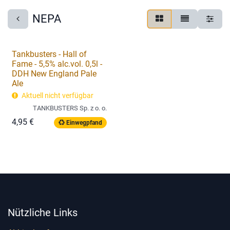
NEPA
Tankbusters - Hall of
Fame - 5,5% alc.vol. 0,5l -
DDH New England Pale
Ale
Aktuell nicht verfügbar
TANKBUSTERS Sp. z o. o.
4,95
€
Einwegpfand
Nützliche Links