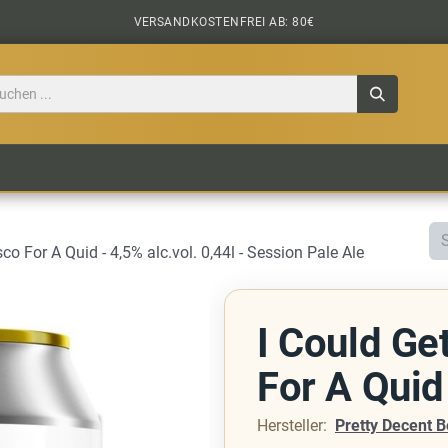
VERSANDKOSTENFREI AB: 80€
TILE
CIDER
BIERPAKETE
BIER-TASTING
sco For A Quid - 4,5% alc.vol. 0,44l - Session Pale Ale
I Could Ge
For A Quid
Hersteller:
Pretty Decent B