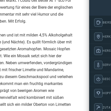
en Markt. I Could Get Better At T*sco For
wertung für eines der Biere der englischen
mentar mit sehr viel Humor und die
en. Mit Erfolg.
BIERS
men und ist mit milden 4,5% Alkoholgehalt
HERK
(und Nächte). Es quillt förmlich über mit
ingesetzten Aromahopfen. Mosaic Hopfen
HERS
 Wie ein Mosaik setzt sich hier der
en. Neben umwerfenden, vordergründigen
SERV
mit frischer Limette und Mandarine,
 zu diesem Geschmackspool und verleihen
GES
bekommt man ein fruchtig markantes
eprägt von beerigen Aromen wie
HOPF
envielfalt wird kombiniert mit süßen
llt sich ein milder Oberton von Limetten
ZUTA