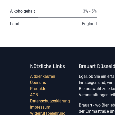
Alkoholgehalt
3% - 5%
Land
England
Nützliche Links
Brauart Düsseld
Altbier kaufen
Egal, ob Sie ein erf
Über uns
Einsteiger sind, wir 
Produkte
Bierauswahl zu erk
AGB
Veranstaltungen te
Datenschutzerklärung
Brauart - wo Bierli
Impressum
der Emmastraße und 
Widerrufsbelehrung