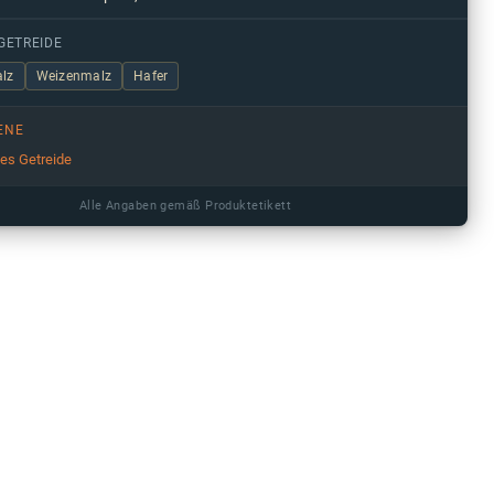
GETREIDE
lz
Weizenmalz
Hafer
ENE
ges Getreide
Alle Angaben gemäß Produktetikett