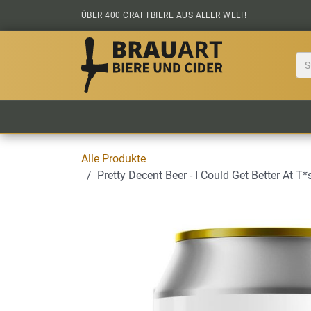
Zum Inhalt springen
ÜBER 400 CRAFTBIERE AUS ALLER WELT!
BIER KAUFEN
ALLE BIERE
BIERS
Alle Produkte
Pretty Decent Beer - I Could Get Better At T*