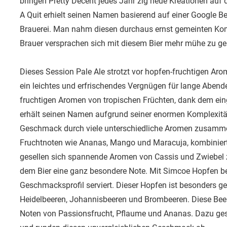
bringen Pretty Decent jedes Jahr zig neue Kreationen auf d
A Quit erhielt seinen Namen basierend auf einer Google Be
Brauerei. Man nahm diesen durchaus ernst gemeinten Kom
Brauer versprachen sich mit diesem Bier mehr mühe zu geb
Dieses Session Pale Ale strotzt vor hopfen-fruchtigen Aro
ein leichtes und erfrischendes Vergnügen für lange Abende 
fruchtigen Aromen von tropischen Früchten, dank dem e
erhält seinen Namen aufgrund seiner enormen Komplexität.
Geschmack durch viele unterschiedliche Aromen zusamm
Fruchtnoten wie Ananas, Mango und Maracuja, kombiniert 
gesellen sich spannende Aromen von Cassis und Zwiebel
dem Bier eine ganz besondere Note. Mit Simcoe Hopfen 
Geschmacksprofil serviert. Dieser Hopfen ist besonders g
Heidelbeeren, Johannisbeeren und Brombeeren. Diese Beer
Noten von Passionsfrucht, Pflaume und Ananas. Dazu gese