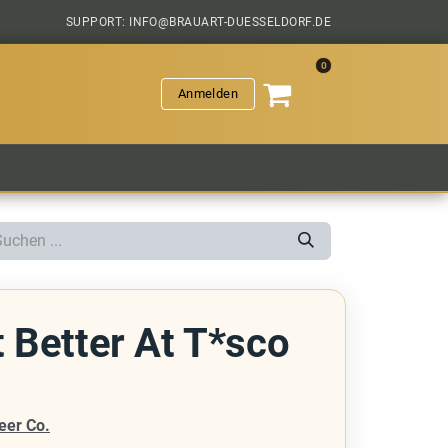
SUPPORT: INFO@BRAUART-DUESSELDORF.DE
0
Anmelden
VERANSTALTUNGEN
HOPFENGESCHICHTEN
SAL
t Better At T*sco
eer Co.