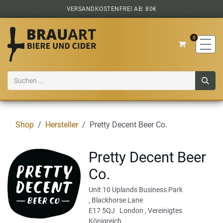
Zum Inhalt springen
VERSANDKOSTENFREI AB: 80€
0
Shop
Hersteller
Pretty Decent Beer Co.
Pretty Decent Beer
Co.
Unit 10 Uplands Business Park
,
Blackhorse Lane
E17 5QJ
London
,
Vereinigtes
Königreich