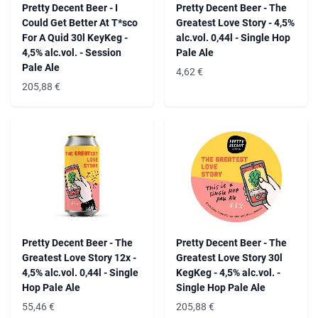
Pretty Decent Beer - I
Pretty Decent Beer - The
Could Get Better At T*sco
Greatest Love Story - 4,5%
For A Quid 30l KeyKeg -
alc.vol. 0,44l - Single Hop
4,5% alc.vol. - Session
Pale Ale
Pale Ale
4,62
€
205,88
€
Pretty Decent Beer - The
Pretty Decent Beer - The
Greatest Love Story 12x -
Greatest Love Story 30l
4,5% alc.vol. 0,44l - Single
KegKeg - 4,5% alc.vol. -
Hop Pale Ale
Single Hop Pale Ale
55,46
€
205,88
€