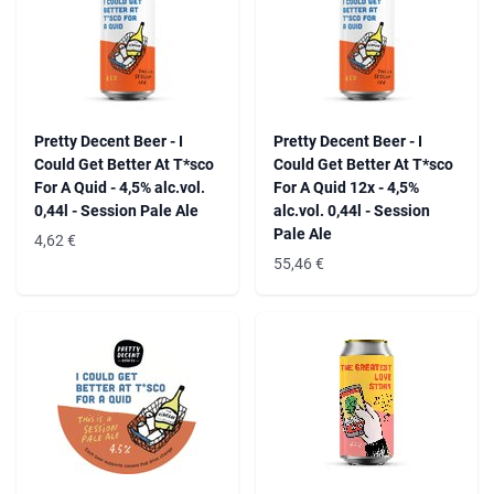
Pretty Decent Beer - I
Pretty Decent Beer - I
Could Get Better At T*sco
Could Get Better At T*sco
For A Quid - 4,5% alc.vol.
For A Quid 12x - 4,5%
0,44l - Session Pale Ale
alc.vol. 0,44l - Session
Pale Ale
4,62
€
55,46
€