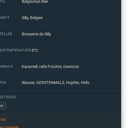
Belgisches Bier
TIL
Silly, Belgien
UNFT
Brasserie de Silly
TELLER
7-8°C
IERTEMPERATUR
Karamell, reife Früchte, Gewürze
CHMACK
Wasser, GERSTENMALZ, Hopfen, Hefe.
TEN
GETREIDE
lz
ENE
ges Getreide