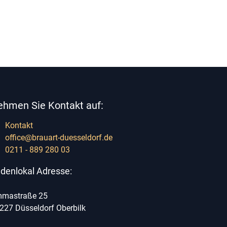
ehmen Sie Kontakt auf:
Kontakt
office@brauart-duesseldorf.de
0211 - 889 280 03
denlokal Adresse:
mastraße 25
227 Düsseldorf Oberbilk