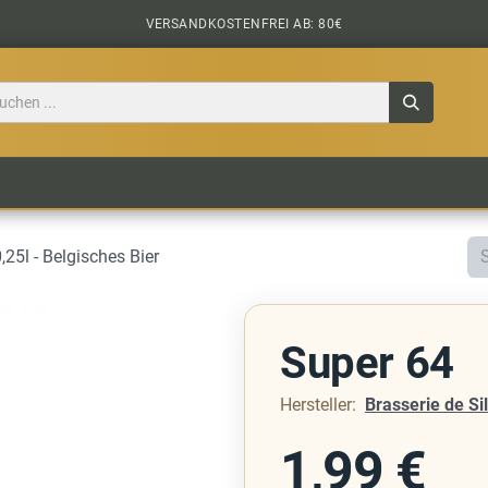
VERSANDKOSTENFREI AB: 80€
TILE
CIDER
BIERPAKETE
BIER-TASTING
0,25l - Belgisches Bier
Super 64
Hersteller:
Brasserie de Si
1,99
€