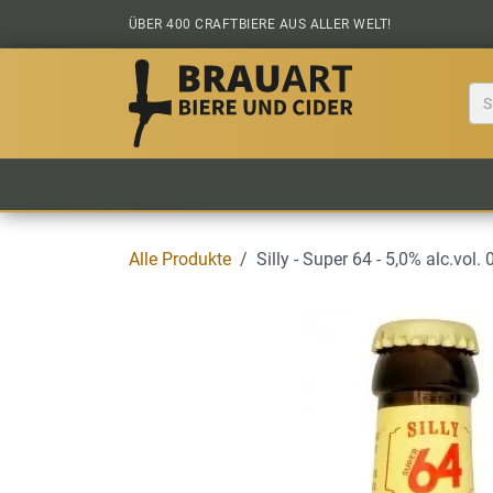
Zum Inhalt springen
ÜBER 400 CRAFTBIERE AUS ALLER WELT!
BIER KAUFEN
ALLE BIERE
BIERS
Alle Produkte
Silly - Super 64 - 5,0% alc.vol. 