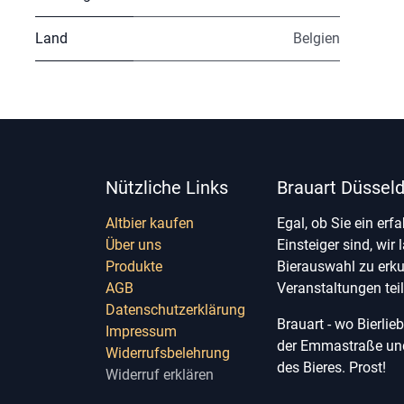
Land
Belgien
Nützliche Links
Brauart Düsseld
Altbier kaufen
Egal, ob Sie ein erf
Über uns
Einsteiger sind, wir 
Produkte
Bierauswahl zu erk
AGB
Veranstaltungen te
Datenschutzerklärung
Brauart - wo Bierli
Impressum
der Emmastraße und 
Widerrufsbelehrung
des Bieres. Prost!
Widerruf erklären