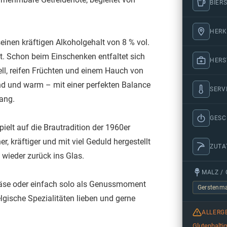
BIERS
HERK
 seinen kräftigen Alkoholgehalt von 8 % vol.
t. Schon beim Einschenken entfaltet sich
HERS
ll, reifen Früchten und einem Hauch von
d und warm – mit einer perfekten Balance
SERV
gang.
GES
pielt auf die Brautradition der 1960er
er, kräftiger und mit viel Geduld hergestellt
ZUTA
 wieder zurück ins Glas.
MALZ / 
m Käse oder einfach solo als Genussmoment
Gerstenma
elgische Spezialitäten lieben und gerne
ALLERG
Glutenhalti