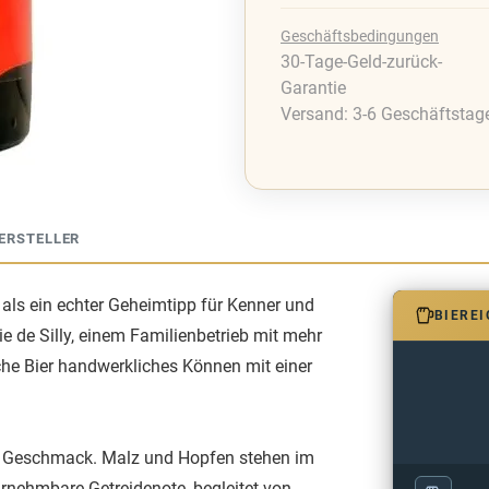
Geschäftsbedingungen
30-Tage-Geld-zurück-
Garantie
Versand: 3-6 Geschäftstag
ERSTELLER
4 als ein echter Geheimtipp für Kenner und
BIERE
e de Silly, einem Familienbetrieb mit mehr
che Bier handwerkliches Können mit einer
en Geschmack. Malz und Hopfen stehen im
hrnehmbare Getreidenote, begleitet von