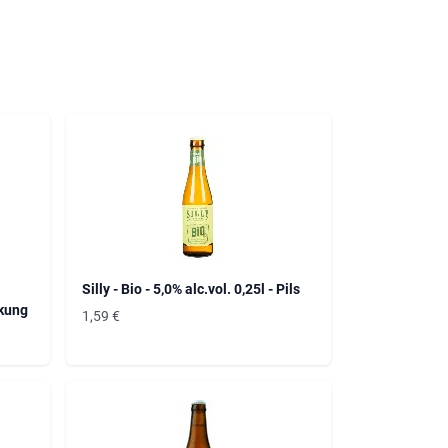
Silly - Bio - 5,0% alc.vol. 0,25l - Pils
ckung
1,59
€