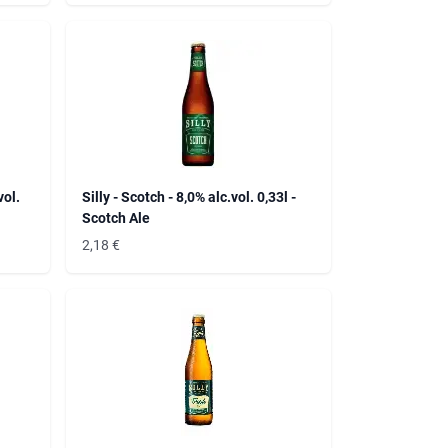
vol.
Silly - Scotch - 8,0% alc.vol. 0,33l -
Scotch Ale
2,18
€