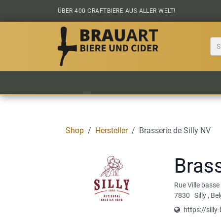
Zum Inhalt springen
ÜBER 400 CRAFTBIERE AUS ALLER WELT!
BIER KAUFEN
ALLE BIERE
BIERS
Shop
Hersteller
Brasserie de Silly NV
Brass
Rue Ville basse
7830
Silly
,
Bel
https://sill