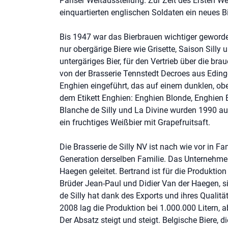
Pariser Weltausstellung. Zur Zeit des Ersten Welt
einquartierten englischen Soldaten ein neues B
Bis 1947 war das Bierbrauen wichtiger geworden 
nur obergärige Biere wie Grisette, Saison Silly 
untergäriges Bier, für den Vertrieb über die br
von der Brasserie Tennstedt Decroes aus Edi
Enghien eingeführt, das auf einem dunklen, ober
dem Etikett Enghien: Enghien Blonde, Enghien 
Blanche de Silly und La Divine wurden 1990 au
ein fruchtiges Weißbier mit Grapefruitsaft.
Die Brasserie de Silly NV ist nach wie vor in Fa
Generation derselben Familie. Das Unternehme
Haegen geleitet. Bertrand ist für die Produktion 
Brüder Jean-Paul und Didier Van der Haegen, s
de Silly hat dank des Exports und ihres Quali
2008 lag die Produktion bei 1.000.000 Litern, a
Der Absatz steigt und steigt. Belgische Biere, di