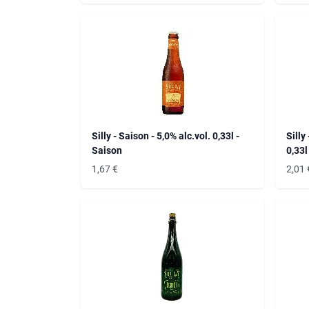
Silly - Saison - 5,0% alc.vol. 0,33l -
Silly
Saison
0,33l
1,67
€
2,01