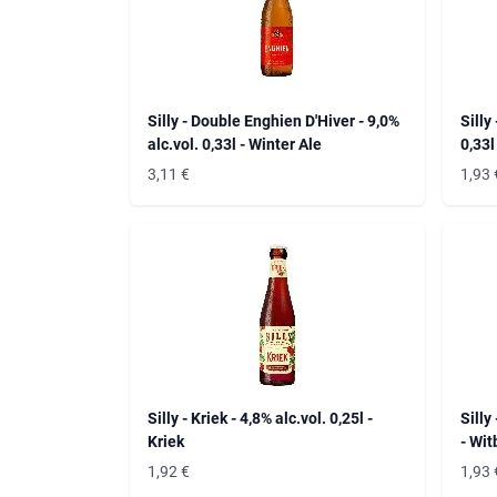
Silly - Double Enghien D'Hiver - 9,0%
Silly
alc.vol. 0,33l - Winter Ale
0,33l
3,11
€
1,93
Silly - Kriek - 4,8% alc.vol. 0,25l -
Silly 
Kriek
- Wit
1,92
€
1,93