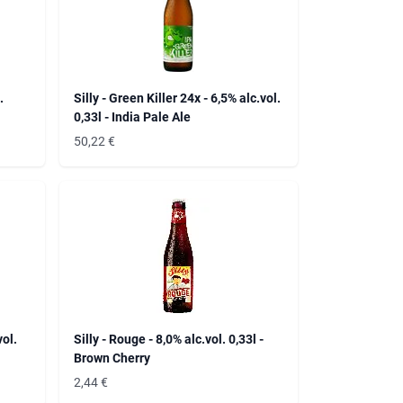
.
Silly - Green Killer 24x - 6,5% alc.vol.
0,33l - India Pale Ale
50,22
€
vol.
Silly - Rouge - 8,0% alc.vol. 0,33l -
Brown Cherry
2,44
€