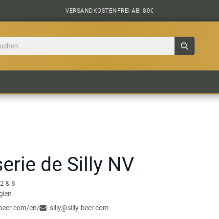
VERSANDKOSTENFREI AB: 80€
TILE
CIDER
BIERPAKETE
BIER-TASTING
erie de Silly NV
 2 & 8
gien
y-beer.com/en/
silly@silly-beer.com