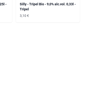
25l -
Silly - Tripel Bio - 9,0% alc.vol. 0,33l -
Tripel
3,10
€