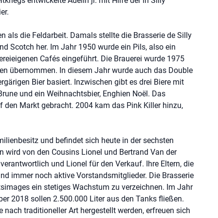
kriegs entwickelte Adelin jr. mit Hilfe der in Silly
ier.
als die Feldarbeit. Damals stellte die Brasserie de Silly
und Scotch her. Im Jahr 1950 wurde ein Pils, also ein
auereieigenen Cafés eingeführt. Die Brauerei wurde 1975
ngen übernommen. In diesem Jahr wurde auch das Double
gärigen Bier basiert. Inzwischen gibt es drei Biere mit
Brune und ein Weihnachtsbier, Enghien Noël. Das
f den Markt gebracht. 2004 kam das Pink Killer hinzu,
milienbesitz und befindet sich heute in der sechsten
n wird von den Cousins Lionel und Bertrand Van der
verantwortlich und Lionel für den Verkauf. Ihre Eltern, die
ind immer noch aktive Vorstandsmitglieder. Die Brasserie
tätsimages ein stetiges Wachstum zu verzeichnen. Im Jahr
ber 2018 sollen 2.500.000 Liter aus den Tanks fließen.
e nach traditioneller Art hergestellt werden, erfreuen sich