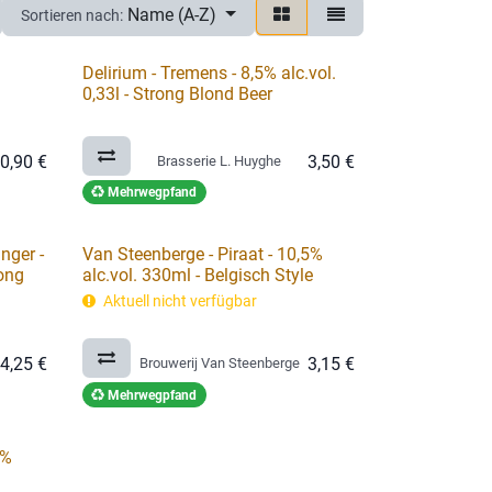
Name (A-Z)
Sortieren nach:
Delirium - Tremens - 8,5% alc.vol.
0,33l - Strong Blond Beer
0,90
€
3,50
€
Brasserie L. Huyghe
Mehrwegpfand
nger -
Van Steenberge - Piraat - 10,5%
rong
alc.vol. 330ml - Belgisch Style
Aktuell nicht verfügbar
4,25
€
3,15
€
Brouwerij Van Steenberge
Mehrwegpfand
6%