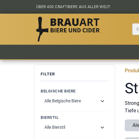
Zum Inhalt springen
ÜBER 400 CRAFTBIERE AUS ALLER WELT!
BIER KAUFEN
ALLE BIERE
BIERS
Produ
FILTER
St
BELGISCHE BIERE
Strong
Tiefe 
BIERSTIL
Al