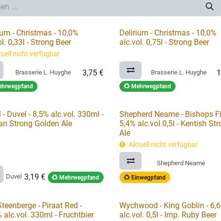
ium - Christmas - 10,0%
Delirium - Christmas - 10,0%
ol. 0,33l - Strong Beer
alc.vol. 0,75l - Strong Beer
uell nicht verfügbar
3,75
€
1
Brasserie L. Huyghe
Brasserie L. Huyghe
hrwegpfand
Mehrwegpfand
 - Duvel - 8,5% alc.vol. 330ml -
Shepherd Neame - Bishops Fi
an Strong Golden Ale
5,4% alc.vol.0,5l - Kentish St
Ale
Aktuell nicht verfügbar
Shepherd Neame
3,19
€
Duvel
Mehrwegpfand
Einwegpfand
teenberge - Piraat Red -
Wychwood - King Goblin - 6,
 alc.vol. 330ml - Fruchtbier
alc.vol. 0,5l - Imp. Ruby Beer