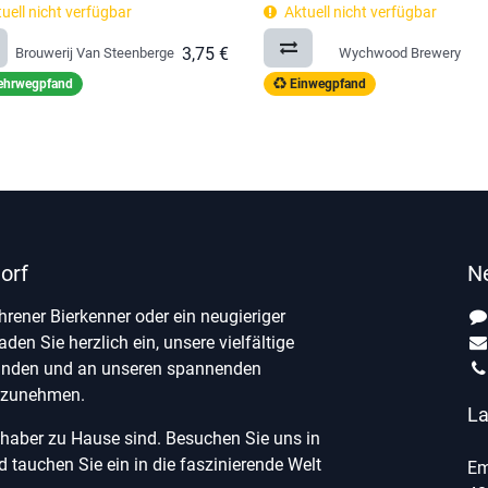
uell nicht verfügbar
Aktuell nicht verfügbar
3,75
€
Brouwerij Van Steenberge
Wychwood Brewery
hrwegpfand
Einwegpfand
orf
N
ahrener Bierkenner oder ein neugieriger
laden Sie herzlich ein, unsere vielfältige
unden und an unseren spannenden
ilzunehmen.
La
ebhaber zu Hause sind. Besuchen Sie uns in
tauchen Sie ein in die faszinierende Welt
Em