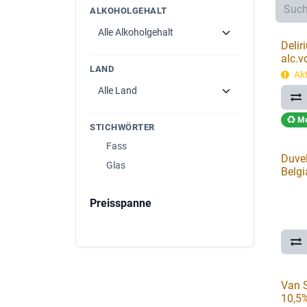
ALKOHOLGEHALT
Delir
alc.v
LAND
Akt
Me
STICHWÖRTER
Fass
Duvel
Glas
Belgi
Preisspanne
Van S
10,5%