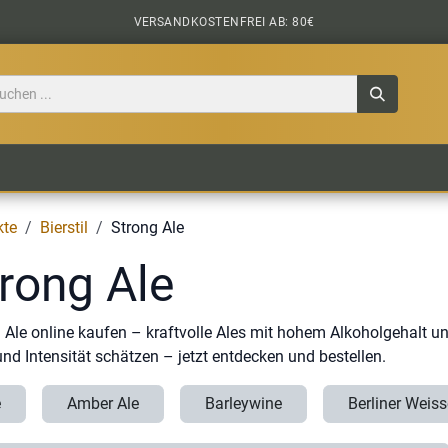
VERSANDKOSTENFREI AB: 80€
TILE
CIDER
BIERPAKETE
BIER-TASTING
kte
Bierstil
Strong Ale
rong Ale
 Ale online kaufen – kraftvolle Ales mit hohem Alkoholgehalt 
und Intensität schätzen – jetzt entdecken und bestellen.
e
Amber Ale
Barleywine
Berliner Weiss