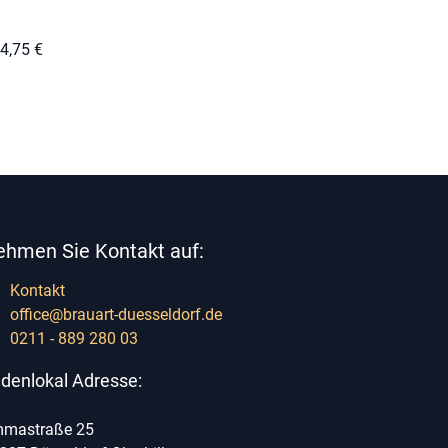
4,75
€
ehmen Sie Kontakt auf:
Kontakt
office@brauart-duesseldorf.de
0211 - 889 280 03
denlokal Adresse:
mastraße 25