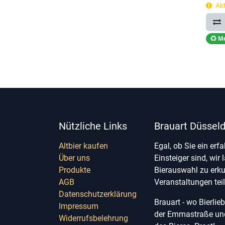
Akt
Me
Nützliche Links
Brauart Düsseld
Altbier kaufen
Egal, ob Sie ein erf
Über uns
Einsteiger sind, wir 
Produkte
Bierauswahl zu erk
AGB
Veranstaltungen te
Datenschutzerklärung
Brauart - wo Bierli
Impressum
der Emmastraße und 
Widerrufsbelehrung