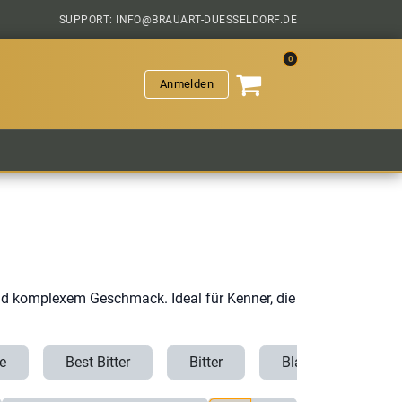
SUPPORT: INFO@BRAUART-DUESSELDORF.DE
0
Anmelden
VERANSTALTUNGEN
HOPFENGESCHICHTEN
SAL
und komplexem Geschmack. Ideal für Kenner, die
e
Best Bitter
Bitter
Black IPA