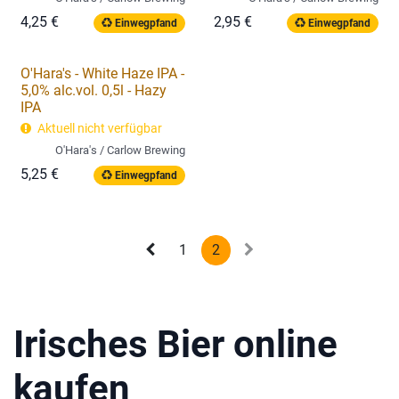
4,25
€
2,95
€
Einwegpfand
Einwegpfand
O'Hara's - White Haze IPA -
5,0% alc.vol. 0,5l - Hazy
IPA
Aktuell nicht verfügbar
O'Hara's / Carlow Brewing
5,25
€
Einwegpfand
1
2
Irisches Bier online
kaufen