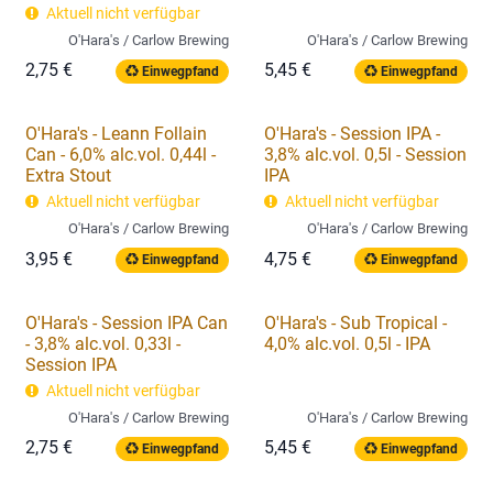
Aktuell nicht verfügbar
O'Hara's / Carlow Brewing
O'Hara's / Carlow Brewing
2,75
€
5,45
€
Einwegpfand
Einwegpfand
O'Hara's - Leann Follain
O'Hara's - Session IPA -
Can - 6,0% alc.vol. 0,44l -
3,8% alc.vol. 0,5l - Session
Extra Stout
IPA
Aktuell nicht verfügbar
Aktuell nicht verfügbar
O'Hara's / Carlow Brewing
O'Hara's / Carlow Brewing
3,95
€
4,75
€
Einwegpfand
Einwegpfand
O'Hara's - Session IPA Can
O'Hara's - Sub Tropical -
- 3,8% alc.vol. 0,33l -
4,0% alc.vol. 0,5l - IPA
Session IPA
Aktuell nicht verfügbar
O'Hara's / Carlow Brewing
O'Hara's / Carlow Brewing
2,75
€
5,45
€
Einwegpfand
Einwegpfand