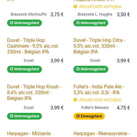
Aktuell nicht verfügbar
3,75
€
3,50
€
Brasserie d'Achouffe
Brasserie L. Huyghe
Mehrwegpfand
Mehrwegpfand
Duvel - Triple Hop
Duvel - Triple Hop Citra -
Cashmere - 9,5% alc.vol.
9,5% alc.vol. 330ml -
330ml - Belgian IPA
Belgian IPA
3,99
€
3,99
€
Duvel
Duvel
Mehrwegpfand
Mehrwegpfand
Duvel - Triple Hop Krush -
Fuller's - India Pale Ale -
8,4% alc.vol. 330ml -
5,3% alc.vol. 0,5l - IPA
Belgian IPA
Aktuell nicht verfügbar
3,99
€
4,75
€
Duvel
Fuller's Brewery
Mehrwegpfand
Einwegpfand
Harpagan - Mizianie
Harpagan - Nienasycenie -