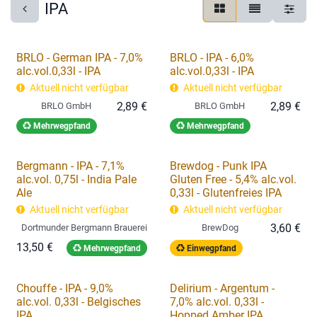
IPA
BRLO - German IPA - 7,0%
BRLO - IPA - 6,0%
alc.vol.0,33l - IPA
alc.vol.0,33l - IPA
Aktuell nicht verfügbar
Aktuell nicht verfügbar
2,89
€
2,89
€
BRLO GmbH
BRLO GmbH
Mehrwegpfand
Mehrwegpfand
Bergmann - IPA - 7,1%
Brewdog - Punk IPA
alc.vol. 0,75l - India Pale
Gluten Free - 5,4% alc.vol.
Ale
0,33l - Glutenfreies IPA
Aktuell nicht verfügbar
Aktuell nicht verfügbar
3,60
€
Dortmunder Bergmann Brauerei
BrewDog
13,50
€
Mehrwegpfand
Einwegpfand
Chouffe - IPA - 9,0%
Delirium - Argentum -
alc.vol. 0,33l - Belgisches
7,0% alc.vol. 0,33l -
IPA
Hopped Amber IPA