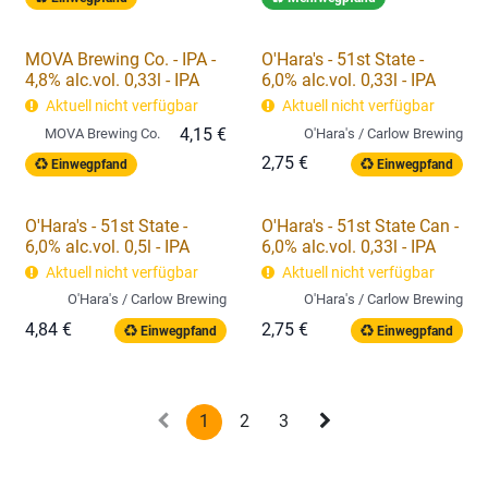
MOVA Brewing Co. - IPA -
O'Hara's - 51st State -
4,8% alc.vol. 0,33l - IPA
6,0% alc.vol. 0,33l - IPA
Aktuell nicht verfügbar
Aktuell nicht verfügbar
4,15
€
MOVA Brewing Co.
O'Hara's / Carlow Brewing
2,75
€
Einwegpfand
Einwegpfand
O'Hara's - 51st State -
O'Hara's - 51st State Can -
6,0% alc.vol. 0,5l - IPA
6,0% alc.vol. 0,33l - IPA
Aktuell nicht verfügbar
Aktuell nicht verfügbar
O'Hara's / Carlow Brewing
O'Hara's / Carlow Brewing
4,84
€
2,75
€
Einwegpfand
Einwegpfand
1
2
3