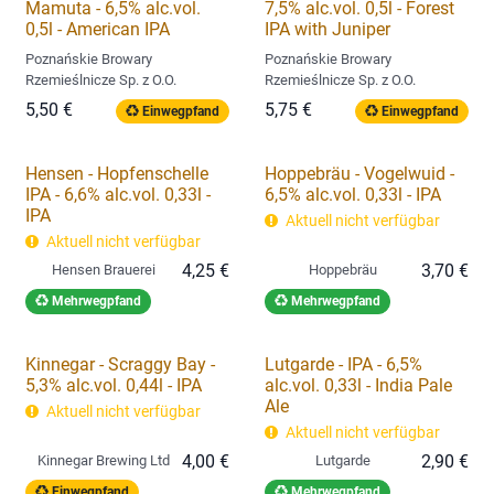
Mamuta - 6,5% alc.vol.
7,5% alc.vol. 0,5l - Forest
0,5l - American IPA
IPA with Juniper
Poznańskie Browary
Poznańskie Browary
Rzemieślnicze Sp. z O.O.
Rzemieślnicze Sp. z O.O.
5,50
€
5,75
€
Einwegpfand
Einwegpfand
Hensen - Hopfenschelle
Hoppebräu - Vogelwuid -
IPA - 6,6% alc.vol. 0,33l -
6,5% alc.vol. 0,33l - IPA
IPA
Aktuell nicht verfügbar
Aktuell nicht verfügbar
4,25
€
3,70
€
Hensen Brauerei
Hoppebräu
Mehrwegpfand
Mehrwegpfand
Kinnegar - Scraggy Bay -
Lutgarde - IPA - 6,5%
5,3% alc.vol. 0,44l - IPA
alc.vol. 0,33l - India Pale
Ale
Aktuell nicht verfügbar
Aktuell nicht verfügbar
4,00
€
2,90
€
Kinnegar Brewing Ltd
Lutgarde
Einwegpfand
Mehrwegpfand