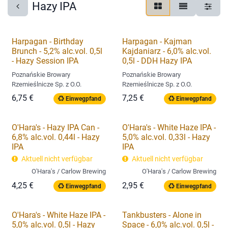
Hazy IPA
Harpagan - Birthday
Harpagan - Kajman
Brunch - 5,2% alc.vol. 0,5l
Kajdaniarz - 6,0% alc.vol.
- Hazy Session IPA
0,5l - DDH Hazy IPA
Poznańskie Browary
Poznańskie Browary
Rzemieślnicze Sp. z O.O.
Rzemieślnicze Sp. z O.O.
6,75
€
7,25
€
Einwegpfand
Einwegpfand
O'Hara's - Hazy IPA Can -
O'Hara's - White Haze IPA -
6,8% alc.vol. 0,44l - Hazy
5,0% alc.vol. 0,33l - Hazy
IPA
IPA
Aktuell nicht verfügbar
Aktuell nicht verfügbar
O'Hara's / Carlow Brewing
O'Hara's / Carlow Brewing
4,25
€
2,95
€
Einwegpfand
Einwegpfand
O'Hara's - White Haze IPA -
Tankbusters - Alone in
5,0% alc.vol. 0,5l - Hazy
Space - 6,0% alc.vol. 0,5l -