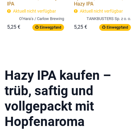
IPA
Hazy IPA
Aktuell nicht verfügbar
Aktuell nicht verfügbar
O'Hara's / Carlow Brewing
TANKBUSTERS Sp. z o. o.
5,25
€
5,25
€
Einwegpfand
Einwegpfand
Hazy IPA kaufen –
trüb, saftig und
vollgepackt mit
Hopfenaroma