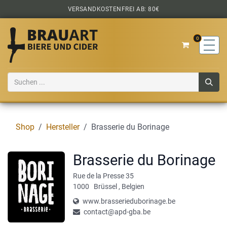
Zum Inhalt springen
VERSANDKOSTENFREI AB: 80€
0
Shop
Hersteller
Brasserie du Borinage
Brasserie du Borinage
Rue de la Presse 35
1000
Brüssel
,
Belgien
www.brasserieduborinage.be
contact@apd-gba.be