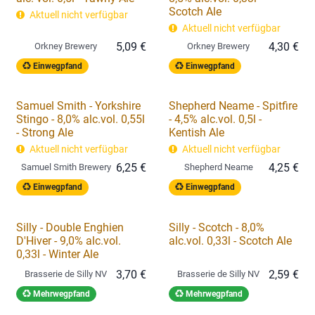
Scotch Ale
Aktuell nicht verfügbar
Aktuell nicht verfügbar
5,09
€
4,30
€
Orkney Brewery
Orkney Brewery
Einwegpfand
Einwegpfand
Samuel Smith - Yorkshire
Shepherd Neame - Spitfire
Stingo - 8,0% alc.vol. 0,55l
- 4,5% alc.vol. 0,5l -
- Strong Ale
Kentish Ale
Aktuell nicht verfügbar
Aktuell nicht verfügbar
6,25
€
4,25
€
Samuel Smith Brewery
Shepherd Neame
Einwegpfand
Einwegpfand
Silly - Double Enghien
Silly - Scotch - 8,0%
D'Hiver - 9,0% alc.vol.
alc.vol. 0,33l - Scotch Ale
0,33l - Winter Ale
3,70
€
2,59
€
Brasserie de Silly NV
Brasserie de Silly NV
Mehrwegpfand
Mehrwegpfand