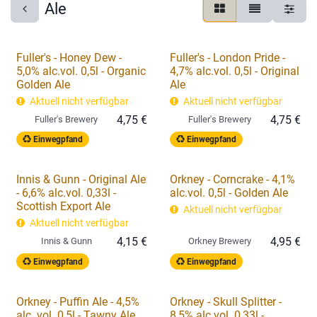
Ale
Fuller's - Honey Dew -
Fuller's - London Pride -
5,0% alc.vol. 0,5l - Organic
4,7% alc.vol. 0,5l - Original
Golden Ale
Ale
Aktuell nicht verfügbar
Aktuell nicht verfügbar
4,75
€
4,75
€
Fuller's Brewery
Fuller's Brewery
Einwegpfand
Einwegpfand
Innis & Gunn - Original Ale
Orkney - Corncrake - 4,1%
- 6,6% alc.vol. 0,33l -
alc.vol. 0,5l - Golden Ale
Scottish Export Ale
Aktuell nicht verfügbar
Aktuell nicht verfügbar
4,15
€
4,95
€
Innis & Gunn
Orkney Brewery
Einwegpfand
Einwegpfand
Orkney - Puffin Ale - 4,5%
Orkney - Skull Splitter -
alc. vol. 0,5l - Tawny Ale
8,5% alc.vol. 0,33l -