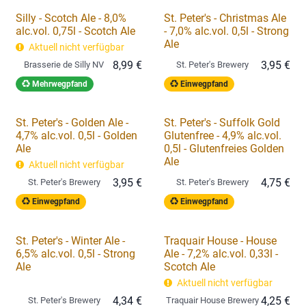
Silly - Scotch Ale - 8,0%
St. Peter's - Christmas Ale
alc.vol. 0,75l - Scotch Ale
- 7,0% alc.vol. 0,5l - Strong
Ale
Aktuell nicht verfügbar
8,99
€
3,95
€
Brasserie de Silly NV
St. Peter's Brewery
Mehrwegpfand
Einwegpfand
St. Peter's - Golden Ale -
St. Peter's - Suffolk Gold
4,7% alc.vol. 0,5l - Golden
Glutenfree - 4,9% alc.vol.
Ale
0,5l - Glutenfreies Golden
Ale
Aktuell nicht verfügbar
3,95
€
4,75
€
St. Peter's Brewery
St. Peter's Brewery
Einwegpfand
Einwegpfand
St. Peter's - Winter Ale -
Traquair House - House
6,5% alc.vol. 0,5l - Strong
Ale - 7,2% alc.vol. 0,33l -
Ale
Scotch Ale
Aktuell nicht verfügbar
4,34
€
4,25
€
St. Peter's Brewery
Traquair House Brewery