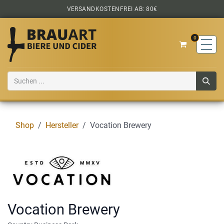
Zum Inhalt springen
VERSANDKOSTENFREI AB: 80€
0
Shop
Hersteller
Vocation Brewery
Vocation Brewery